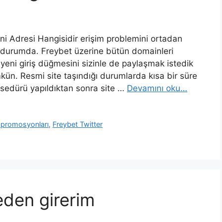
ni Adresi Hangisidir erişim problemini ortadan
iş durumda. Freybet üzerine bütün domainleri
t yeni giriş düğmesini sizinle de paylaşmak istedik
ün. Resmi site taşındığı durumlarda kısa bir süre
osedürü yapıldıktan sonra site …
Devamını oku…
 promosyonları
,
Freybet Twitter
eden girerim