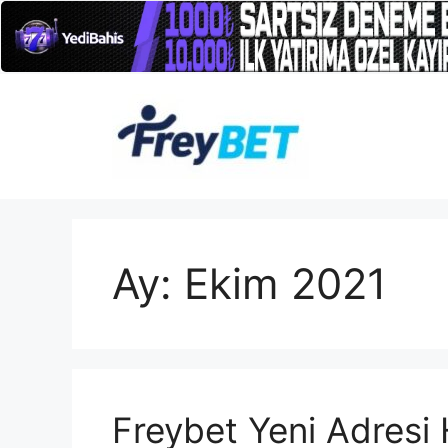
İçeriğe
atla
Ay:
Ekim 2021
Freybet Yeni Adresi 