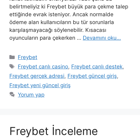
belirtmeliyiz ki Freybet büyük para çekme talep
ettiğinde evrak isteniyor. Ancak normalde
ödeme alan kullanıcıların bu tür sorunlarla
karşılaşmayacağı söylenebilir. Kısacası
oyuncuların para çekerken …
Devamını oku…
Kategoriler
Freybet
Etiketler
Freybet canlı casino
,
Freybet canlı destek
,
Freybet gerçek adresi
,
Freybet güncel giriş
,
Freybet yeni güncel giriş
Yorum yap
Freybet İnceleme