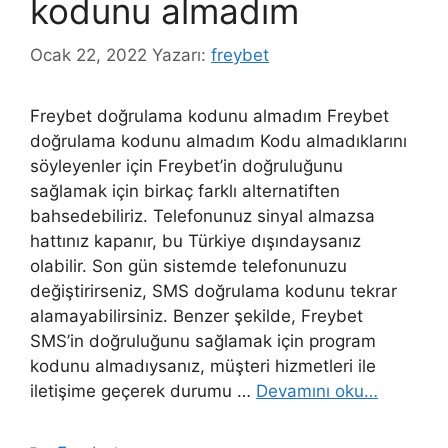
kodunu almadım
Ocak 22, 2022
Yazarı:
freybet
Freybet doğrulama kodunu almadım Freybet
doğrulama kodunu almadım Kodu almadıklarını
söyleyenler için Freybet’in doğruluğunu
sağlamak için birkaç farklı alternatiften
bahsedebiliriz. Telefonunuz sinyal almazsa
hattınız kapanır, bu Türkiye dışındaysanız
olabilir. Son gün sistemde telefonunuzu
değiştirirseniz, SMS doğrulama kodunu tekrar
alamayabilirsiniz. Benzer şekilde, Freybet
SMS’in doğruluğunu sağlamak için program
kodunu almadıysanız, müşteri hizmetleri ile
iletişime geçerek durumu …
Devamını oku…