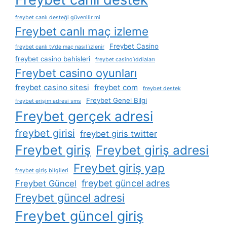
freybet canlı desteği güvenilir mi
Freybet canlı maç izleme
Freybet Casino
freybet canlı tv’de maç nasıl i̇zlenir
freybet casino bahisleri
freybet casino i̇ddiaları
Freybet casino oyunları
freybet casino sitesi
freybet com
freybet destek
Freybet Genel Bilgi
freybet erişim adresi sms
Freybet gerçek adresi
freybet girisi
freybet giris twitter
Freybet giriş
Freybet giriş adresi
Freybet giriş yap
freybet giriş bilgileri
freybet güncel adres
Freybet Güncel
Freybet güncel adresi
Freybet güncel giriş