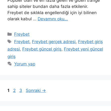
Popüler olan ve en fazla gelen ve giden trafiğe
sahip siteler bundan daha fazla etkilenir.
Freybet de sıklıkla engellendiği için iyi bilinen
olarak kabul …
Devamını oku…
Kategoriler
Freybet
Etiketler
Freybet
,
Freybet gerçek adresi
,
Freybet giriş
adresi
,
Freybet güncel giriş
,
Freybet yeni güncel
giriş
Yorum yap
Sayfa
Sayfa
Sayfa
1
2
3
Sonraki
→