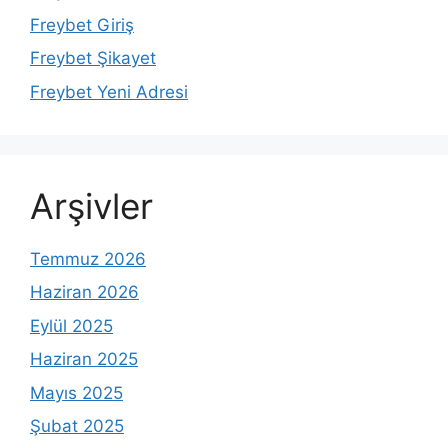
Freybet Giriş
Freybet Şikayet
Freybet Yeni Adresi
Arşivler
Temmuz 2026
Haziran 2026
Eylül 2025
Haziran 2025
Mayıs 2025
Şubat 2025