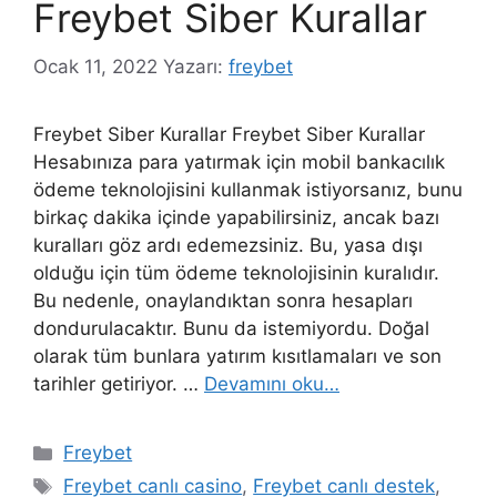
Freybet Siber Kurallar
Ocak 11, 2022
Yazarı:
freybet
Freybet Siber Kurallar Freybet Siber Kurallar
Hesabınıza para yatırmak için mobil bankacılık
ödeme teknolojisini kullanmak istiyorsanız, bunu
birkaç dakika içinde yapabilirsiniz, ancak bazı
kuralları göz ardı edemezsiniz. Bu, yasa dışı
olduğu için tüm ödeme teknolojisinin kuralıdır.
Bu nedenle, onaylandıktan sonra hesapları
dondurulacaktır. Bunu da istemiyordu. Doğal
olarak tüm bunlara yatırım kısıtlamaları ve son
tarihler getiriyor. …
Devamını oku…
Kategoriler
Freybet
Etiketler
Freybet canlı casino
,
Freybet canlı destek
,