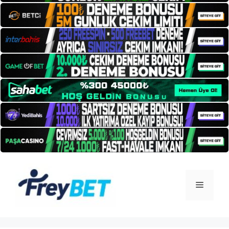
İçeriğe
atla
Menü