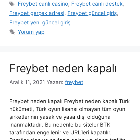
Etiketler
Freybet canlı casino
,
Freybet canlı destek
,
Freybet gerçek adresi
,
Freybet güncel giriş
,
Freybet yeni güncel giriş
Yorum yap
Freybet neden kapalı
Aralık 11, 2021
Yazarı:
freybet
Freybet neden kapalı Freybet neden kapalı Türk
hükümeti, Türk oyun lisansı olmayan tüm oyun
şirketlerinin yasak ve yasa dışı olduğuna
inanmaktadır. Bu nedenle bu siteler BTK
tarafından engellenir ve URL’leri kapatılır.