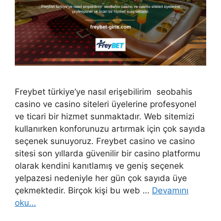
Freybet türkiye’ye nasıl erişebilirim seobahis
casino ve casino siteleri üyelerine profesyonel
ve ticari bir hizmet sunmaktadır. Web sitemizi
kullanırken konforunuzu artırmak için çok sayıda
seçenek sunuyoruz. Freybet casino ve casino
sitesi son yıllarda güvenilir bir casino platformu
olarak kendini kanıtlamış ve geniş seçenek
yelpazesi nedeniyle her gün çok sayıda üye
çekmektedir. Birçok kişi bu web …
Devamını
oku…