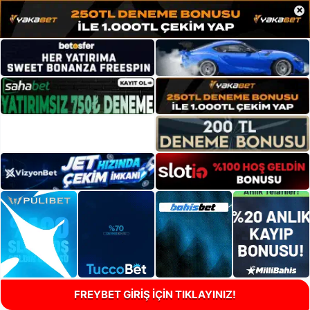
×
FREYBET GİRİŞ İÇİN TIKLAYINIZ!