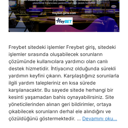
Freybet sitedeki işlemler Freybet giriş, sitedeki
işlemler sırasında oluşabilecek sorunların
çözümünde kullanıcılara yardımcı olan canlı
destek hizmetidir. İhtiyacınız olduğunda sürekli
yardımın keyfini çıkarın. Karşılaştığınız sorunlarla
ilgili yardım talepleriniz en kısa sürede
karşılanacaktır. Bu sayede sitede herhangi bir
kesinti yaşamadan bahis oynayabilirsiniz. Site
yöneticilerinden alınan geri bildirimler, ortaya
çıkabilecek sorunların derhal ele alındığını ve
çözüldüğünü göstermektedir. …
Devamını oku…