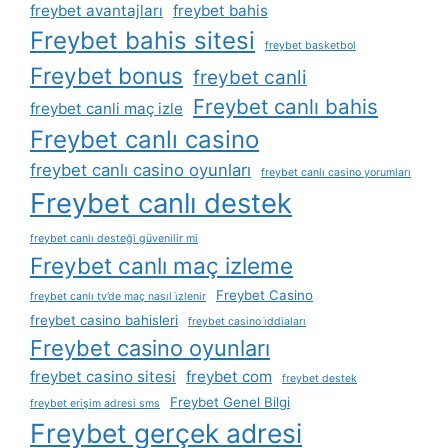
freybet avantajları
freybet bahis
Freybet bahis sitesi
freybet basketbol
Freybet bonus
freybet canli
Freybet canlı bahis
freybet canli maç izle
Freybet canlı casino
freybet canlı casino oyunları
freybet canlı casino yorumları
Freybet canlı destek
freybet canlı desteği güvenilir mi
Freybet canlı maç izleme
Freybet Casino
freybet canlı tv’de maç nasıl i̇zlenir
freybet casino bahisleri
freybet casino i̇ddiaları
Freybet casino oyunları
freybet casino sitesi
freybet com
freybet destek
Freybet Genel Bilgi
freybet erişim adresi sms
Freybet gerçek adresi