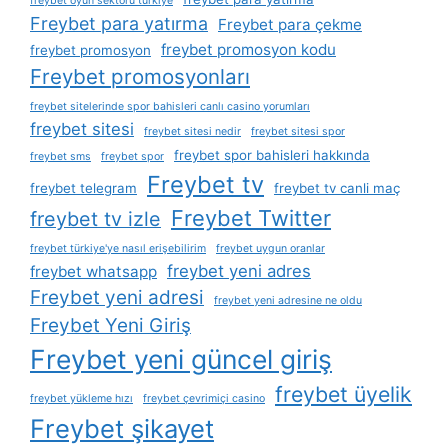
freybet oyun sektörü türkiye
Freybet para yatırma
Freybet para çekme
freybet promosyon kodu
freybet promosyon
Freybet promosyonları
freybet sitelerinde spor bahisleri canlı casino yorumları
freybet sitesi
freybet sitesi nedir
freybet sitesi spor
freybet spor bahisleri hakkında
freybet sms
freybet spor
Freybet tv
freybet telegram
freybet tv canli maç
Freybet Twitter
freybet tv izle
freybet türkiye'ye nasıl erişebilirim
freybet uygun oranlar
freybet yeni adres
freybet whatsapp
Freybet yeni adresi
freybet yeni adresine ne oldu
Freybet Yeni Giriş
Freybet yeni güncel giriş
freybet üyelik
freybet yükleme hızı
freybet çevrimiçi casino
Freybet şikayet