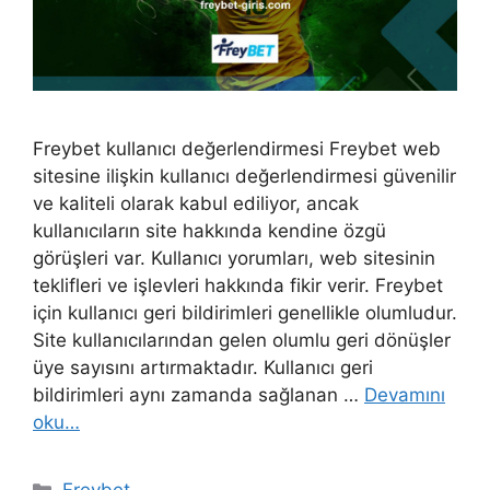
Freybet kullanıcı değerlendirmesi Freybet web
sitesine ilişkin kullanıcı değerlendirmesi güvenilir
ve kaliteli olarak kabul ediliyor, ancak
kullanıcıların site hakkında kendine özgü
görüşleri var. Kullanıcı yorumları, web sitesinin
teklifleri ve işlevleri hakkında fikir verir. Freybet
için kullanıcı geri bildirimleri genellikle olumludur.
Site kullanıcılarından gelen olumlu geri dönüşler
üye sayısını artırmaktadır. Kullanıcı geri
bildirimleri aynı zamanda sağlanan …
Devamını
oku…
Kategoriler