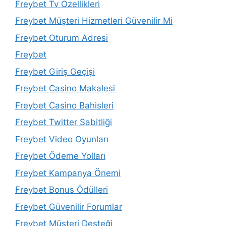
Freybet Tv Özellikleri
Freybet Müşteri Hizmetleri Güvenilir Mi
Freybet Oturum Adresi
Freybet
Freybet Giriş Geçişi
Freybet Casino Makalesi
Freybet Casino Bahisleri
Freybet Twitter Sabitliği
Freybet Video Oyunları
Freybet Ödeme Yolları
Freybet Kampanya Önemi
Freybet Bonus Ödülleri
Freybet Güvenilir Forumlar
Freybet Müşteri Desteği