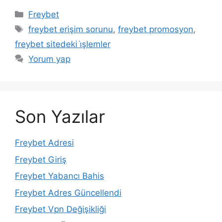
Kategoriler
Freybet
Etiketler
freybet erişim sorunu
,
freybet promosyon
,
freybet sitedeki i̇şlemler
Yorum yap
Son Yazılar
Freybet Adresi
Freybet Giriş
Freybet Yabancı Bahis
Freybet Adres Güncellendi
Freybet Vpn Değişikliği