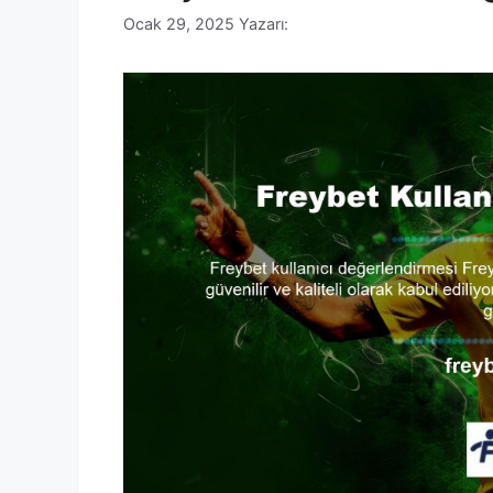
Ocak 29, 2025
Yazarı: