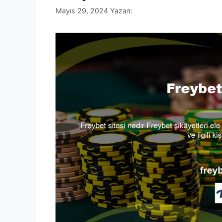
Mayıs 29, 2024
Yazarı: