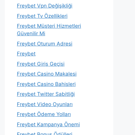
Freybet Vpn Değişikliği
Freybet Tv Özellikleri
Freybet Müşteri Hizmetleri
Güvenilir Mi
Freybet Oturum Adresi
Freybet
Freybet Giriş Geçişi
Freybet Casino Makalesi
Freybet Casino Bahisleri
Freybet Twitter Sabitliği
Freybet Video Oyunları
Freybet Ödeme Yolları
Freybet Kampanya Önemi
Freybet Bonus Ödülleri