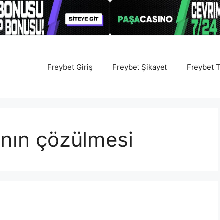
Freybet Giriş
Freybet Şikayet
Freybet T
ının çözülmesi