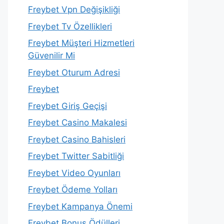
Freybet Vpn Değişikliği
Freybet Tv Özellikleri
Freybet Müşteri Hizmetleri
Güvenilir Mi
Freybet Oturum Adresi
Freybet
Freybet Giriş Geçişi
Freybet Casino Makalesi
Freybet Casino Bahisleri
Freybet Twitter Sabitliği
Freybet Video Oyunları
Freybet Ödeme Yolları
Freybet Kampanya Önemi
Freybet Bonus Ödülleri