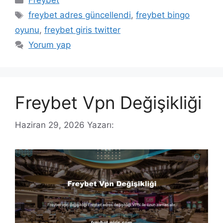
Freybet
Etiketler
freybet adres güncellendi
,
freybet bingo
oyunu
,
freybet giris twitter
Yorum yap
Freybet Vpn Değişikliği
Haziran 29, 2026
Yazarı: