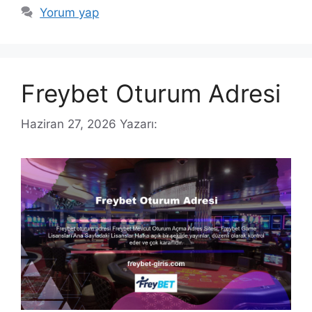
Yorum yap
Freybet Oturum Adresi
Haziran 27, 2026
Yazarı: