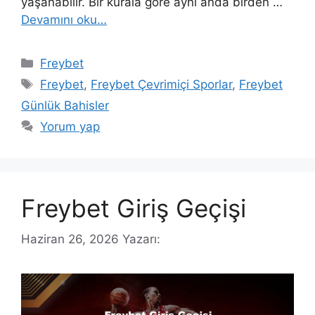
yaşanabilir. Bir kurala göre aynı anda birden …
Devamını oku…
Kategoriler
Freybet
Etiketler
Freybet
,
Freybet Çevrimiçi Sporlar
,
Freybet
Günlük Bahisler
Yorum yap
Freybet Giriş Geçişi
Haziran 26, 2026
Yazarı: