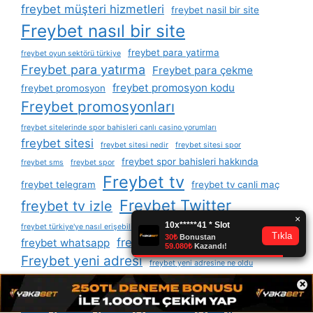
freybet müşteri hizmetleri
freybet nasil bir site
Freybet nasıl bir site
freybet para yatirma
freybet oyun sektörü türkiye
Freybet para yatırma
Freybet para çekme
freybet promosyon kodu
freybet promosyon
Freybet promosyonları
freybet sitelerinde spor bahisleri canlı casino yorumları
freybet sitesi
freybet sitesi nedir
freybet sitesi spor
freybet spor bahisleri hakkında
freybet sms
freybet spor
Freybet tv
freybet telegram
freybet tv canli maç
Freybet Twitter
freybet tv izle
freybet türkiye'ye nasıl erişebilirim
freybet uygun oranlar
freybet yeni adres
freybet whatsapp
Freybet yeni adresi
freybet yeni adresine ne oldu
Freybet Yeni Giriş
×
Freybet yeni güncel giriş