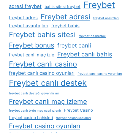
Freybet
adresi freybet
bahis sitesi freybet
Freybet adresi
freybet adres
freybet analizleri
freybet avantajları
freybet bahis
Freybet bahis sitesi
freybet basketbol
Freybet bonus
freybet canli
Freybet canlı bahis
freybet canli maç izle
Freybet canlı casino
freybet canlı casino oyunları
freybet canlı casino yorumları
Freybet canlı destek
freybet canlı desteği güvenilir mi
Freybet canlı maç izleme
Freybet Casino
freybet canlı tv’de maç nasıl i̇zlenir
freybet casino bahisleri
freybet casino i̇ddiaları
Freybet casino oyunları