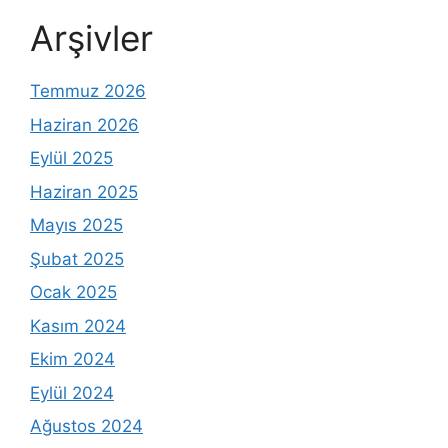
Arşivler
Temmuz 2026
Haziran 2026
Eylül 2025
Haziran 2025
Mayıs 2025
Şubat 2025
Ocak 2025
Kasım 2024
Ekim 2024
Eylül 2024
Ağustos 2024