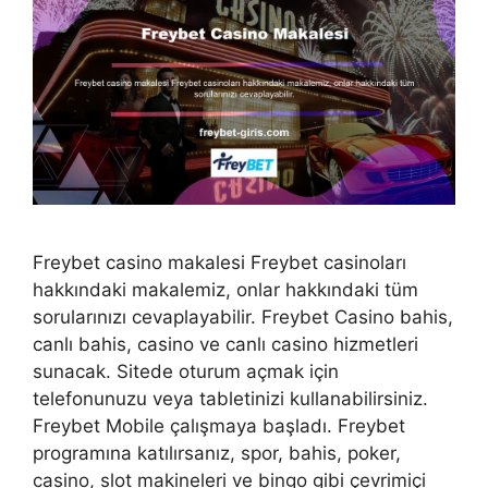
Freybet casino makalesi Freybet casinoları
hakkındaki makalemiz, onlar hakkındaki tüm
sorularınızı cevaplayabilir. Freybet Casino bahis,
canlı bahis, casino ve canlı casino hizmetleri
sunacak. Sitede oturum açmak için
telefonunuzu veya tabletinizi kullanabilirsiniz.
Freybet Mobile çalışmaya başladı. Freybet
programına katılırsanız, spor, bahis, poker,
casino, slot makineleri ve bingo gibi çevrimiçi