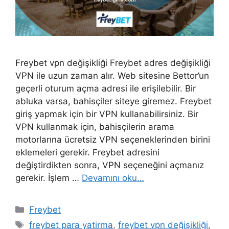
Freybet vpn değişikliği Freybet adres değişikliği
VPN ile uzun zaman alır. Web sitesine Bettor’un
geçerli oturum açma adresi ile erişilebilir. Bir
abluka varsa, bahisçiler siteye giremez. Freybet
giriş yapmak için bir VPN kullanabilirsiniz. Bir
VPN kullanmak için, bahisçilerin arama
motorlarına ücretsiz VPN seçeneklerinden birini
eklemeleri gerekir. Freybet adresini
değiştirdikten sonra, VPN seçeneğini açmanız
gerekir. İşlem …
Devamını oku…
Kategoriler
Freybet
Etiketler
freybet para yatirma
,
freybet vpn değişikliği
,