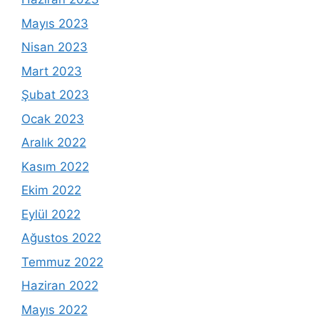
Mayıs 2023
Nisan 2023
Mart 2023
Şubat 2023
Ocak 2023
Aralık 2022
Kasım 2022
Ekim 2022
Eylül 2022
Ağustos 2022
Temmuz 2022
Haziran 2022
Mayıs 2022