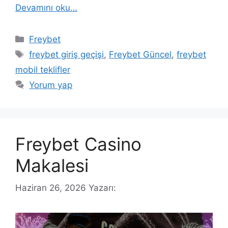
Devamını oku…
Kategoriler
Freybet
Etiketler
freybet giriş geçişi
,
Freybet Güncel
,
freybet
mobil teklifler
Yorum yap
Freybet Casino
Makalesi
Haziran 26, 2026
Yazarı: