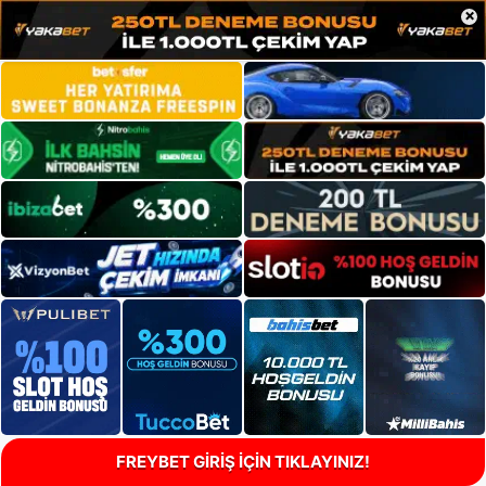
×
FREYBET GİRİŞ İÇİN TIKLAYINIZ!