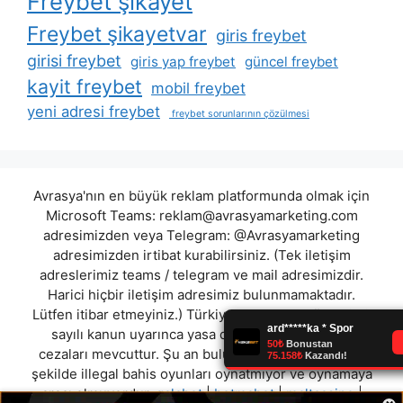
Freybet şikayet
Freybet şikayetvar
giris freybet
girisi freybet
giris yap freybet
güncel freybet
kayit freybet
mobil freybet
yeni adresi freybet
freybet sorunlarının çözülmesi
Avrasya'nın en büyük reklam platformunda olmak için
Microsoft Teams:
reklam@avrasyamarketing.com
adresimizden veya Telegram: @Avrasyamarketing
adresimizden irtibat kurabilirsiniz. (Tek iletişim
adreslerimiz teams / telegram ve mail adresimizdir.
Harici hiçbir iletişim adresimiz bulunmamaktadır.
Lütfen itibar etmeyiniz.) Türkiye yasalarına göre 7258
sayılı kanun uyarınca yasa dışı bahis oynamanın
cezaları mevcuttur. Şu an bulunduğunuz site hiç bir
şekilde illegal bahis oyunları oynatmıyor ve oynamaya
aracı olmuyordur.
galabet
|
betmabet
|
maltcasino
|