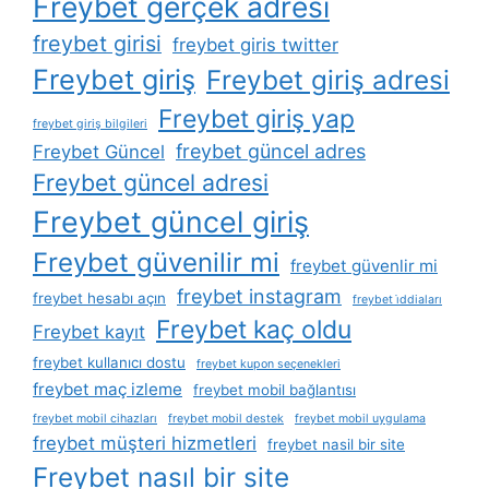
Freybet gerçek adresi
freybet girisi
freybet giris twitter
Freybet giriş
Freybet giriş adresi
Freybet giriş yap
freybet giriş bilgileri
freybet güncel adres
Freybet Güncel
Freybet güncel adresi
Freybet güncel giriş
Freybet güvenilir mi
freybet güvenlir mi
freybet instagram
freybet hesabı açın
freybet i̇ddiaları
Freybet kaç oldu
Freybet kayıt
freybet kullanıcı dostu
freybet kupon seçenekleri
freybet maç izleme
freybet mobil bağlantısı
freybet mobil cihazları
freybet mobil destek
freybet mobil uygulama
freybet müşteri hizmetleri
freybet nasil bir site
Freybet nasıl bir site