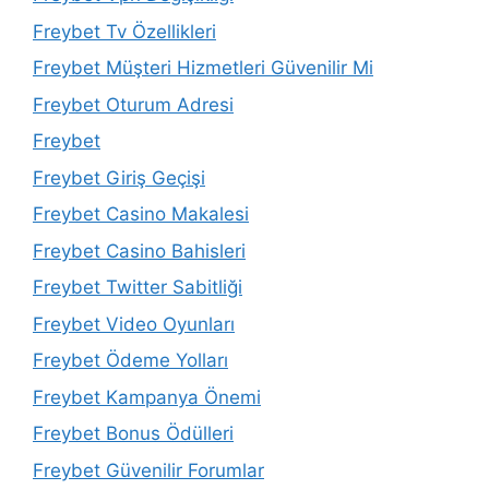
Freybet Tv Özellikleri
Freybet Müşteri Hizmetleri Güvenilir Mi
Freybet Oturum Adresi
Freybet
Freybet Giriş Geçişi
Freybet Casino Makalesi
Freybet Casino Bahisleri
Freybet Twitter Sabitliği
Freybet Video Oyunları
Freybet Ödeme Yolları
Freybet Kampanya Önemi
Freybet Bonus Ödülleri
Freybet Güvenilir Forumlar