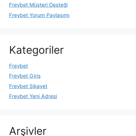
Freybet Müşteri Desteği
Freybet Yorum Paylaşımı
Kategoriler
Freybet
Freybet Giriş
Freybet Şikayet
Freybet Yeni Adresi
Arşivler