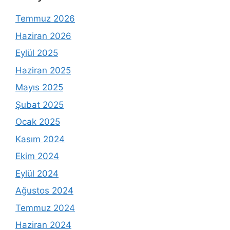
Temmuz 2026
Haziran 2026
Eylül 2025
Haziran 2025
Mayıs 2025
Şubat 2025
Ocak 2025
Kasım 2024
Ekim 2024
Eylül 2024
Ağustos 2024
Temmuz 2024
Haziran 2024