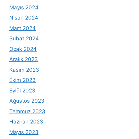
Mayıs 2024
Nisan 2024
Mart 2024
Şubat 2024
Ocak 2024
Aralık 2023
Kasım 2023
Ekim 2023
Eylül 2023
Ağustos 2023
Temmuz 2023
Haziran 2023
Mayıs 2023