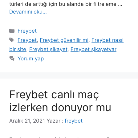
türleri de arttığı için bu alanda bir filtreleme …
Devamını oku…
Kategoriler
Freybet
Etiketler
Freybet
,
Freybet güvenilir mi
,
Freybet nasıl
bir site
,
Freybet şikayet
,
Freybet şikayetvar
Yorum yap
Freybet canlı maç
izlerken donuyor mu
Aralık 21, 2021
Yazarı:
freybet