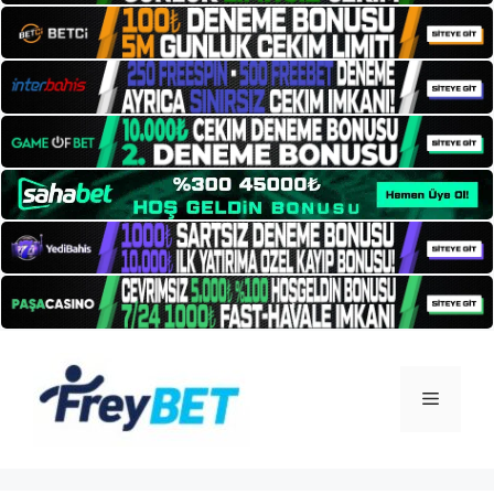
İçeriğe
atla
Menü