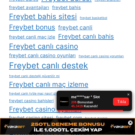
freybet avantajları
freybet bahis
Freybet bahis sitesi
freybet basketbol
Freybet bonus
freybet canli
Freybet canlı bahis
freybet canli maç izle
Freybet canlı casino
freybet canlı casino oyunları
freybet canlı casino yorumları
Freybet canlı destek
freybet canlı desteği güvenilir mi
Freybet canlı maç izleme
Freybet Casino
freybet canlı tv’de maç nasıl i̇zlenir
freybet casino bahisleri
freybet casino i̇ddiaları
Freybet casino oyunları
freybet casino sitesi
freybet com
freybet destek
×
Freybet Genel Bilgi
freybet erişim adresi sms
Freybet gerçek adresi