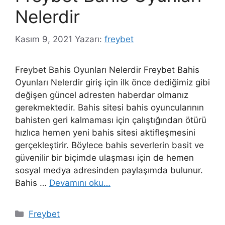
Nelerdir
Kasım 9, 2021
Yazarı:
freybet
Freybet Bahis Oyunları Nelerdir Freybet Bahis
Oyunları Nelerdir giriş için ilk önce dediğimiz gibi
değişen güncel adresten haberdar olmanız
gerekmektedir. Bahis sitesi bahis oyuncularının
bahisten geri kalmaması için çalıştığından ötürü
hızlıca hemen yeni bahis sitesi aktifleşmesini
gerçekleştirir. Böylece bahis severlerin basit ve
güvenilir bir biçimde ulaşması için de hemen
sosyal medya adresinden paylaşımda bulunur.
Bahis …
Devamını oku…
Kategoriler
Freybet