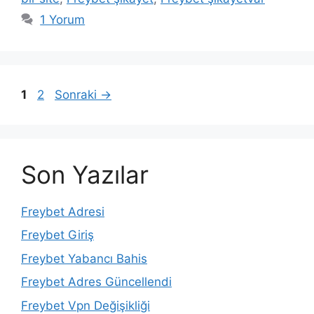
1 Yorum
Sayfa
Sayfa
1
2
Sonraki
→
Son Yazılar
Freybet Adresi
Freybet Giriş
Freybet Yabancı Bahis
Freybet Adres Güncellendi
Freybet Vpn Değişikliği