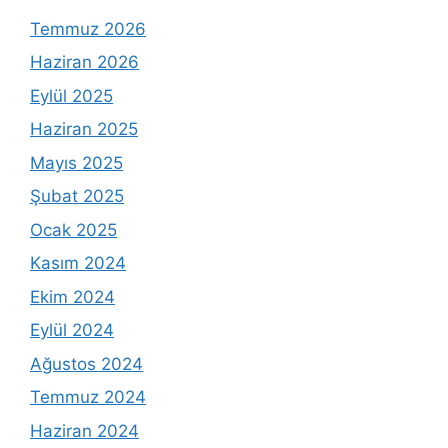
Temmuz 2026
Haziran 2026
Eylül 2025
Haziran 2025
Mayıs 2025
Şubat 2025
Ocak 2025
Kasım 2024
Ekim 2024
Eylül 2024
Ağustos 2024
Temmuz 2024
Haziran 2024