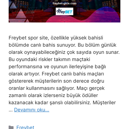
Freybet spor site, özellikle yüksek bahisli
bölümde canlı bahis sunuyor. Bu bölüm günlük
olarak oynayabileceğiniz çok sayıda oyun sunar.
Bu oyundaki riskler takımın maçtaki
performansına ve oyunun ilerleyişine bağlı
olarak artıyor. Freybet canlı bahis maçları
göstererek müşterilerin son derece doğru
oranlar kullanmasını sağlıyor. Maçı gerçek
zamanlı olarak izlerseniz büyük ödüller
kazanacak kadar şanslı olabilirsiniz. Müşteriler
…
Devamını oku…
Kategoriler
Freybet