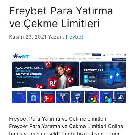
Freybet Para Yatırma
ve Çekme Limitleri
Kasım 23, 2021
Yazarı:
freybet
Freybet Para Yatırma ve Çekme Limitleri
Freybet Para Yatırma ve Çekme Limitleri Online
bahis ve casino sektöründe hizmet veren tüm