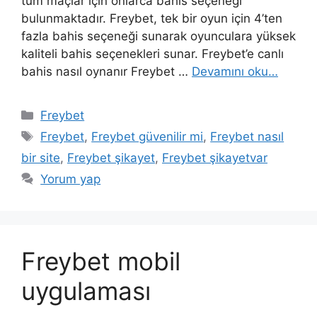
tüm maçlar için onlarca bahis seçeneği
bulunmaktadır. Freybet, tek bir oyun için 4’ten
fazla bahis seçeneği sunarak oyunculara yüksek
kaliteli bahis seçenekleri sunar. Freybet’e canlı
bahis nasıl oynanır Freybet …
Devamını oku…
Kategoriler
Freybet
Etiketler
Freybet
,
Freybet güvenilir mi
,
Freybet nasıl
bir site
,
Freybet şikayet
,
Freybet şikayetvar
Yorum yap
Freybet mobil
uygulaması