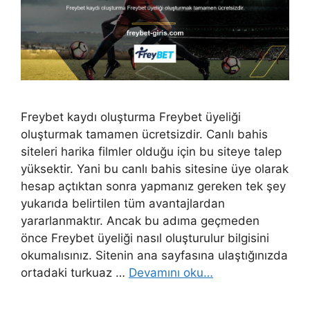
Freybet kaydı oluşturma Freybet üyeliği
oluşturmak tamamen ücretsizdir. Canlı bahis
siteleri harika filmler olduğu için bu siteye talep
yüksektir. Yani bu canlı bahis sitesine üye olarak
hesap açtıktan sonra yapmanız gereken tek şey
yukarıda belirtilen tüm avantajlardan
yararlanmaktır. Ancak bu adıma geçmeden
önce Freybet üyeliği nasıl oluşturulur bilgisini
okumalısınız. Sitenin ana sayfasına ulaştığınızda
ortadaki turkuaz …
Devamını oku…