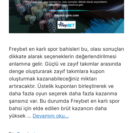
Freybet en karlı spor bahisleri bu, olası sonuçları
dikkate alarak seçeneklerin değerlendirilmesi
anlamına gelir. Güçlü ve zayıf takımlar arasında
denge oluşturarak zayıf takımlara kupon
oluşturmak kazanabileceğiniz miktarı
artıracaktır. Üstelik kuponları birleştirerek ve
daha fazla oyun seçerek daha fazla kazanma
şansınız var. Bu durumda Freybet en karlı spor
bahsi için elde edilen brüt kazancın daha
yüksek …
Devamını oku…