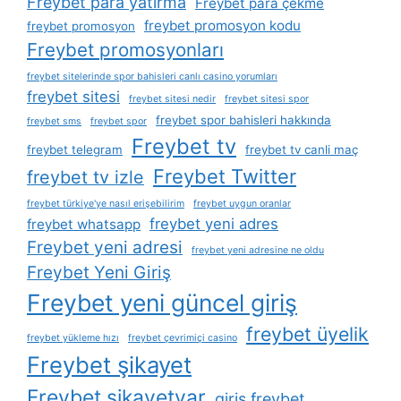
Freybet para yatırma
Freybet para çekme
freybet promosyon kodu
freybet promosyon
Freybet promosyonları
freybet sitelerinde spor bahisleri canlı casino yorumları
freybet sitesi
freybet sitesi nedir
freybet sitesi spor
freybet spor bahisleri hakkında
freybet sms
freybet spor
Freybet tv
freybet telegram
freybet tv canli maç
Freybet Twitter
freybet tv izle
freybet türkiye'ye nasıl erişebilirim
freybet uygun oranlar
freybet yeni adres
freybet whatsapp
Freybet yeni adresi
freybet yeni adresine ne oldu
Freybet Yeni Giriş
Freybet yeni güncel giriş
freybet üyelik
freybet yükleme hızı
freybet çevrimiçi casino
Freybet şikayet
Freybet şikayetvar
giris freybet