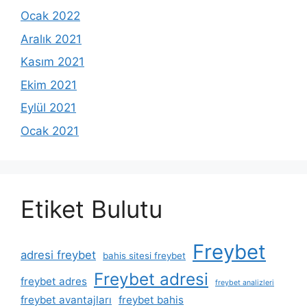
Ocak 2022
Aralık 2021
Kasım 2021
Ekim 2021
Eylül 2021
Ocak 2021
Etiket Bulutu
Freybet
adresi freybet
bahis sitesi freybet
Freybet adresi
freybet adres
freybet analizleri
freybet avantajları
freybet bahis