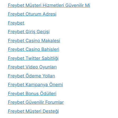
Freybet Müşteri Hizmetleri Güvenilir Mi
Freybet Oturum Adresi
Freybet
Freybet Giriş Geçişi
Freybet Casino Makalesi
Freybet Casino Bahisleri
Freybet Twitter Sabitliği
Freybet Video Oyunları
Freybet Ödeme Yolları
Freybet Kampanya Önemi
Freybet Bonus Ödülleri
Freybet Güvenilir Forumlar
Freybet Müşteri Desteği