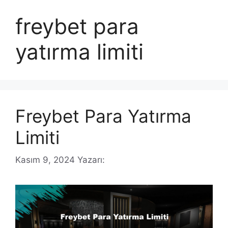
freybet para
yatırma limiti
Freybet Para Yatırma
Limiti
Kasım 9, 2024
Yazarı: