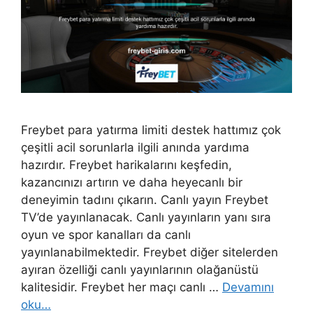
Freybet para yatırma limiti destek hattımız çok
çeşitli acil sorunlarla ilgili anında yardıma
hazırdır. Freybet harikalarını keşfedin,
kazancınızı artırın ve daha heyecanlı bir
deneyimin tadını çıkarın. Canlı yayın Freybet
TV’de yayınlanacak. Canlı yayınların yanı sıra
oyun ve spor kanalları da canlı
yayınlanabilmektedir. Freybet diğer sitelerden
ayıran özelliği canlı yayınlarının olağanüstü
kalitesidir. Freybet her maçı canlı …
Devamını
oku…