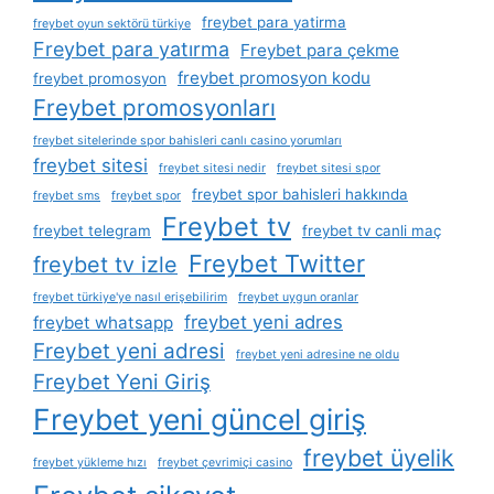
freybet para yatirma
freybet oyun sektörü türkiye
Freybet para yatırma
Freybet para çekme
freybet promosyon kodu
freybet promosyon
Freybet promosyonları
freybet sitelerinde spor bahisleri canlı casino yorumları
freybet sitesi
freybet sitesi nedir
freybet sitesi spor
freybet spor bahisleri hakkında
freybet sms
freybet spor
Freybet tv
freybet telegram
freybet tv canli maç
Freybet Twitter
freybet tv izle
freybet türkiye'ye nasıl erişebilirim
freybet uygun oranlar
freybet yeni adres
freybet whatsapp
Freybet yeni adresi
freybet yeni adresine ne oldu
Freybet Yeni Giriş
Freybet yeni güncel giriş
freybet üyelik
freybet yükleme hızı
freybet çevrimiçi casino