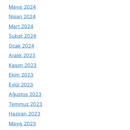
Mayıs 2024
Nisan 2024
Mart 2024
Şubat 2024
Ocak 2024
Aralık 2023
Kasım 2023
Ekim 2023
Eylül 2023
Ağustos 2023
Temmuz 2023
Haziran 2023
Mayıs 2023