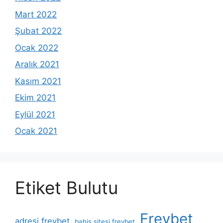
Mart 2022
Şubat 2022
Ocak 2022
Aralık 2021
Kasım 2021
Ekim 2021
Eylül 2021
Ocak 2021
Etiket Bulutu
Freybet
adresi freybet
bahis sitesi freybet