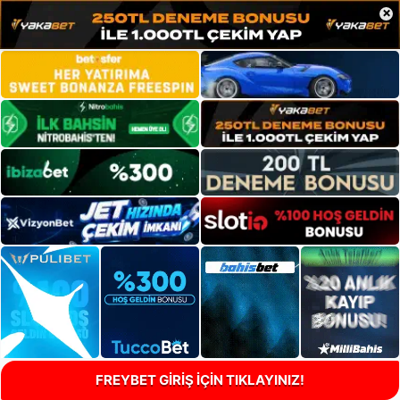
×
FREYBET GİRİŞ İÇİN TIKLAYINIZ!