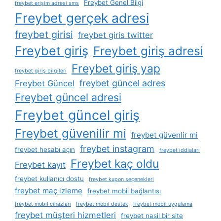
Freybet Genel Bilgi
freybet erişim adresi sms
Freybet gerçek adresi
freybet girisi
freybet giris twitter
Freybet giriş
Freybet giriş adresi
Freybet giriş yap
freybet giriş bilgileri
freybet güncel adres
Freybet Güncel
Freybet güncel adresi
Freybet güncel giriş
Freybet güvenilir mi
freybet güvenlir mi
freybet instagram
freybet hesabı açın
freybet i̇ddiaları
Freybet kaç oldu
Freybet kayıt
freybet kullanıcı dostu
freybet kupon seçenekleri
freybet maç izleme
freybet mobil bağlantısı
freybet mobil cihazları
freybet mobil destek
freybet mobil uygulama
freybet müşteri hizmetleri
freybet nasil bir site