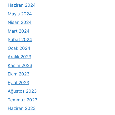
Haziran 2024
Mayıs 2024
Nisan 2024
Mart 2024
Şubat 2024
Ocak 2024
Aralık 2023
Kasım 2023
Ekim 2023
Eylül 2023
Ağustos 2023
Temmuz 2023
Haziran 2023