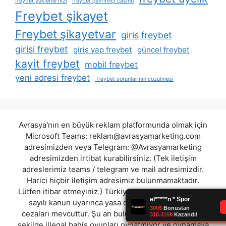
freybet yükleme hızı
freybet çevrimiçi casino
Freybet şikayet
Freybet şikayetvar
giris freybet
girisi freybet
giris yap freybet
güncel freybet
kayit freybet
mobil freybet
yeni adresi freybet
freybet sorunlarının çözülmesi
Avrasya'nın en büyük reklam platformunda olmak için
Microsoft Teams:
reklam@avrasyamarketing.com
adresimizden veya Telegram: @Avrasyamarketing
adresimizden irtibat kurabilirsiniz. (Tek iletişim
adreslerimiz teams / telegram ve mail adresimizdir.
Harici hiçbir iletişim adresimiz bulunmamaktadır.
Lütfen itibar etmeyiniz.) Türkiye yasalarına göre 7258
sayılı kanun uyarınca yasa dışı bahis oynamanın
cezaları mevcuttur. Şu an bulunduğunuz site hiç bir
şekilde illegal bahis oyunları oynatmıyor ve oynamaya