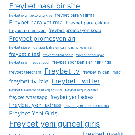
Freybet nasıl bir site
freybet para yatirma
freybet oyun sektörü türkiye
Freybet para yatırma
Freybet para çekme
freybet promosyon kodu
freybet promosyon
Freybet promosyonları
freybet sitelerinde spor bahisleri canlı casino yorumları
freybet sitesi
freybet sitesi nedir
freybet sitesi spor
freybet spor bahisleri hakkında
freybet sms
freybet spor
Freybet tv
freybet telegram
freybet tv canli maç
Freybet Twitter
freybet tv izle
freybet türkiye'ye nasıl erişebilirim
freybet uygun oranlar
freybet yeni adres
freybet whatsapp
Freybet yeni adresi
freybet yeni adresine ne oldu
Freybet Yeni Giriş
Freybet yeni güncel giriş
freybet üyelik