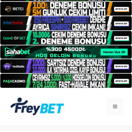
İçeriğe
atla
Menü