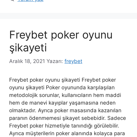
Freybet poker oyunu
şikayeti
Aralık 18, 2021
Yazarı:
freybet
Freybet poker oyunu şikayeti Freybet poker
oyunu şikayeti Poker oyununda karşılaşılan
metodolojik sorunlar, kullanıcıların hem maddi
hem de manevi kayıplar yaşamasına neden
olmaktadır. Ayrıca poker masasında kazanılan
paranın ödenmemesi şikayet sebebidir. Sadece
Freybet poker hizmetiyle tanındığı görülebilir.
Ayrıca müşterilerin poker alanında kolayca para