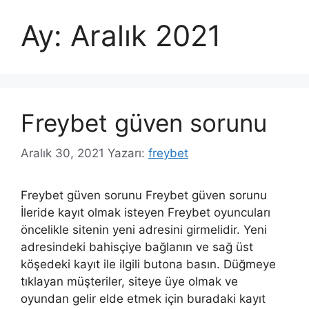
Ay:
Aralık 2021
Freybet güven sorunu
Aralık 30, 2021
Yazarı:
freybet
Freybet güven sorunu Freybet güven sorunu
İleride kayıt olmak isteyen Freybet oyuncuları
öncelikle sitenin yeni adresini girmelidir. Yeni
adresindeki bahisçiye bağlanın ve sağ üst
köşedeki kayıt ile ilgili butona basın. Düğmeye
tıklayan müşteriler, siteye üye olmak ve
oyundan gelir elde etmek için buradaki kayıt