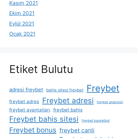
Kasım 2021
Ekim 2021
Eylül 2021
Ocak 2021
Etiket Bulutu
Freybet
adresi freybet
bahis sitesi freybet
Freybet adresi
freybet adres
freybet analizleri
freybet avantajları
freybet bahis
Freybet bahis sitesi
freybet basketbol
Freybet bonus
freybet canli