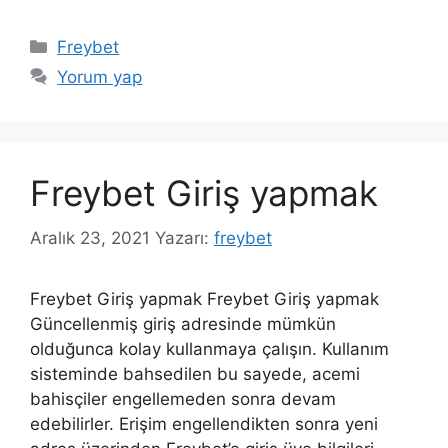
Kategoriler
Freybet
Yorum yap
Freybet Giriş yapmak
Aralık 23, 2021
Yazarı:
freybet
Freybet Giriş yapmak Freybet Giriş yapmak
Güncellenmiş giriş adresinde mümkün
olduğunca kolay kullanmaya çalışın. Kullanım
sisteminde bahsedilen bu sayede, acemi
bahisçiler engellemeden sonra devam
edebilirler. Erişim engellendikten sonra yeni