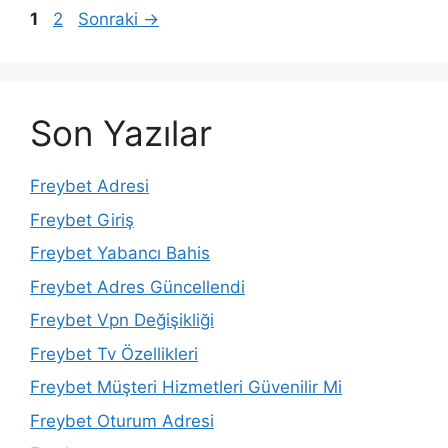
Sayfa
Sayfa
1
2
Sonraki
→
Son Yazılar
Freybet Adresi
Freybet Giriş
Freybet Yabancı Bahis
Freybet Adres Güncellendi
Freybet Vpn Değişikliği
Freybet Tv Özellikleri
Freybet Müşteri Hizmetleri Güvenilir Mi
Freybet Oturum Adresi