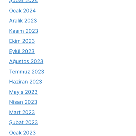
Şubat 2024
Ocak 2024
Aralık 2023
Kasım 2023
Ekim 2023
Eylül 2023
Ağustos 2023
Temmuz 2023
Haziran 2023
Mayıs 2023
Nisan 2023
Mart 2023
Şubat 2023
Ocak 2023