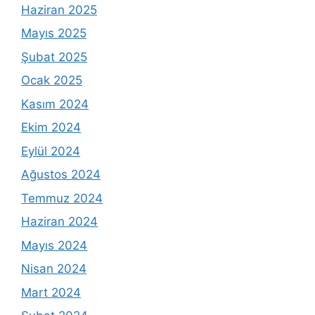
Haziran 2025
Mayıs 2025
Şubat 2025
Ocak 2025
Kasım 2024
Ekim 2024
Eylül 2024
Ağustos 2024
Temmuz 2024
Haziran 2024
Mayıs 2024
Nisan 2024
Mart 2024