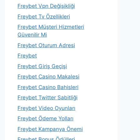
Freybet Vpn Değişikliği
Freybet Tv Özellikleri
Freybet Müşteri Hizmetleri
Güvenilir Mi
Freybet Oturum Adresi
Freybet
Freybet Giriş Geçişi
Freybet Casino Makalesi
Freybet Casino Bahisleri
Freybet Twitter Sabitliği
Freybet Video Oyunları
Freybet Ödeme Yolları
Freybet Kampanya Önemi
Freybet Bonus Ödülleri