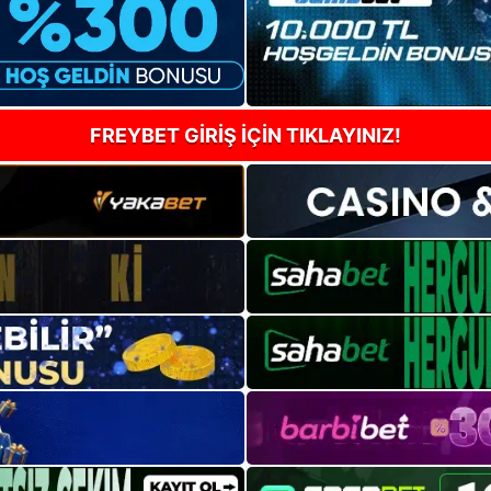
FREYBET GİRİŞ İÇİN TIKLAYINIZ!