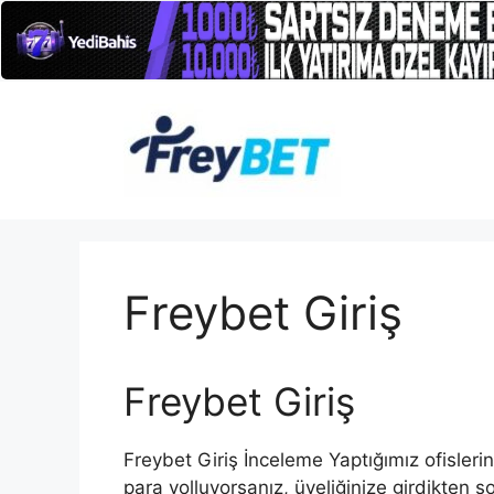
İçeriğe
atla
Freybet Giriş
Freybet Giriş
Freybet Giriş İnceleme Yaptığımız ofisleri
para yolluyorsanız, üyeliğinize girdikten