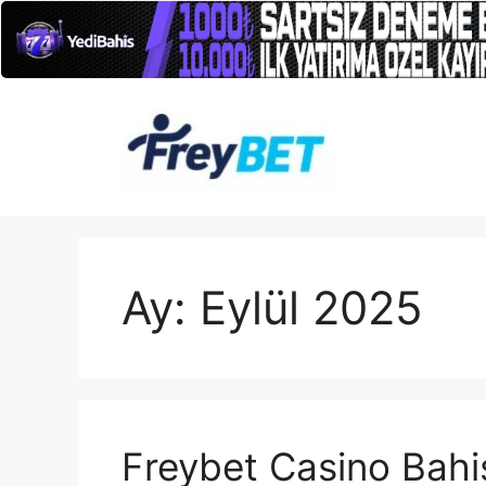
İçeriğe
atla
Ay:
Eylül 2025
Freybet Casino Bahis