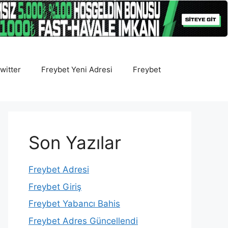
witter
Freybet Yeni Adresi
Freybet
Son Yazılar
Freybet Adresi
Freybet Giriş
Freybet Yabancı Bahis
Freybet Adres Güncellendi