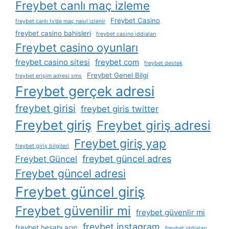
Freybet canlı maç izleme
Freybet Casino
freybet canlı tv’de maç nasıl i̇zlenir
freybet casino bahisleri
freybet casino i̇ddiaları
Freybet casino oyunları
freybet casino sitesi
freybet com
freybet destek
Freybet Genel Bilgi
freybet erişim adresi sms
Freybet gerçek adresi
freybet girisi
freybet giris twitter
Freybet giriş
Freybet giriş adresi
Freybet giriş yap
freybet giriş bilgileri
freybet güncel adres
Freybet Güncel
Freybet güncel adresi
Freybet güncel giriş
Freybet güvenilir mi
freybet güvenlir mi
freybet instagram
freybet hesabı açın
freybet i̇ddiaları