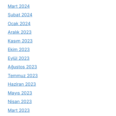
Mart 2024
Şubat 2024
Ocak 2024
Aralık 2023
Kasım 2023
Ekim 2023
Eylül 2023
Ağustos 2023
Temmuz 2023
Haziran 2023
Mayıs 2023
Nisan 2023
Mart 2023