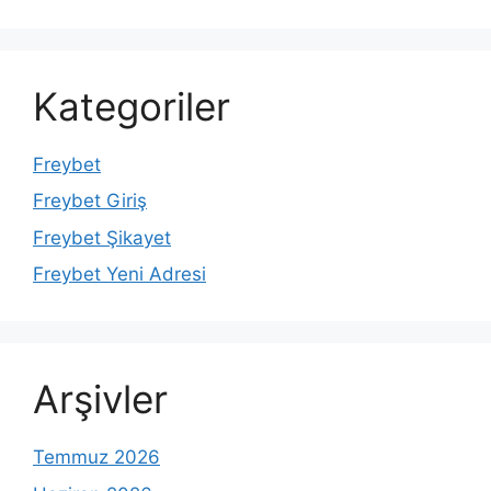
Kategoriler
Freybet
Freybet Giriş
Freybet Şikayet
Freybet Yeni Adresi
Arşivler
Temmuz 2026