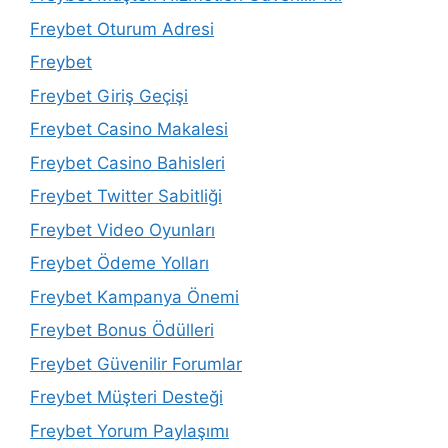
Freybet Oturum Adresi
Freybet
Freybet Giriş Geçişi
Freybet Casino Makalesi
Freybet Casino Bahisleri
Freybet Twitter Sabitliği
Freybet Video Oyunları
Freybet Ödeme Yolları
Freybet Kampanya Önemi
Freybet Bonus Ödülleri
Freybet Güvenilir Forumlar
Freybet Müşteri Desteği
Freybet Yorum Paylaşımı