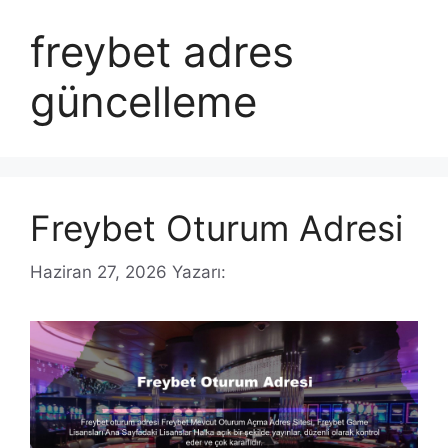
freybet adres
güncelleme
Freybet Oturum Adresi
Haziran 27, 2026
Yazarı: