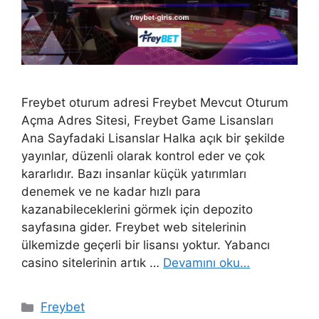
Freybet oturum adresi Freybet Mevcut Oturum
Açma Adres Sitesi, Freybet Game Lisansları
Ana Sayfadaki Lisanslar Halka açık bir şekilde
yayınlar, düzenli olarak kontrol eder ve çok
kararlıdır. Bazı insanlar küçük yatırımları
denemek ve ne kadar hızlı para
kazanabileceklerini görmek için depozito
sayfasına gider. Freybet web sitelerinin
ülkemizde geçerli bir lisansı yoktur. Yabancı
casino sitelerinin artık …
Devamını oku…
Kategoriler
Freybet