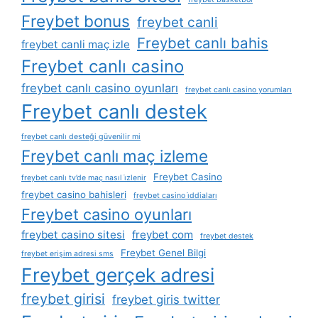
Freybet bonus
freybet canli
Freybet canlı bahis
freybet canli maç izle
Freybet canlı casino
freybet canlı casino oyunları
freybet canlı casino yorumları
Freybet canlı destek
freybet canlı desteği güvenilir mi
Freybet canlı maç izleme
Freybet Casino
freybet canlı tv’de maç nasıl i̇zlenir
freybet casino bahisleri
freybet casino i̇ddiaları
Freybet casino oyunları
freybet casino sitesi
freybet com
freybet destek
Freybet Genel Bilgi
freybet erişim adresi sms
Freybet gerçek adresi
freybet girisi
freybet giris twitter