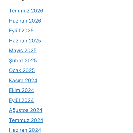
Temmuz 2026
Haziran 2026
Eylül 2025
Haziran 2025
Mayıs 2025
Şubat 2025
Ocak 2025
Kasım 2024
Ekim 2024
Eylül 2024
Ağustos 2024
Temmuz 2024
Haziran 2024