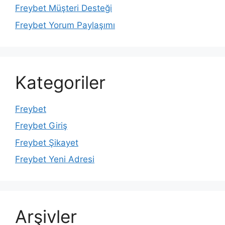
Freybet Müşteri Desteği
Freybet Yorum Paylaşımı
Kategoriler
Freybet
Freybet Giriş
Freybet Şikayet
Freybet Yeni Adresi
Arşivler