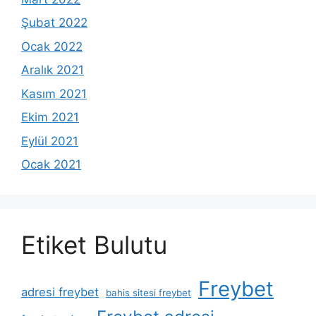
Şubat 2022
Ocak 2022
Aralık 2021
Kasım 2021
Ekim 2021
Eylül 2021
Ocak 2021
Etiket Bulutu
Freybet
adresi freybet
bahis sitesi freybet