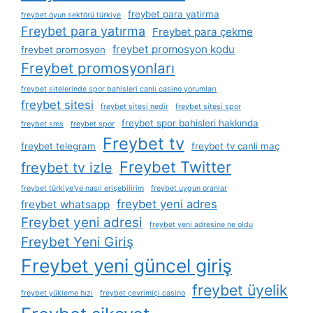
freybet para yatirma
freybet oyun sektörü türkiye
Freybet para yatırma
Freybet para çekme
freybet promosyon kodu
freybet promosyon
Freybet promosyonları
freybet sitelerinde spor bahisleri canlı casino yorumları
freybet sitesi
freybet sitesi nedir
freybet sitesi spor
freybet spor bahisleri hakkında
freybet sms
freybet spor
Freybet tv
freybet telegram
freybet tv canli maç
Freybet Twitter
freybet tv izle
freybet türkiye'ye nasıl erişebilirim
freybet uygun oranlar
freybet yeni adres
freybet whatsapp
Freybet yeni adresi
freybet yeni adresine ne oldu
Freybet Yeni Giriş
Freybet yeni güncel giriş
freybet üyelik
freybet yükleme hızı
freybet çevrimiçi casino