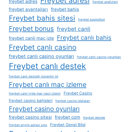
Freybet adresi
freybet adres
freybet analizleri
freybet avantajları
freybet bahis
Freybet bahis sitesi
freybet basketbol
Freybet bonus
freybet canli
Freybet canlı bahis
freybet canli maç izle
Freybet canlı casino
freybet canlı casino oyunları
freybet canlı casino yorumları
Freybet canlı destek
freybet canlı desteği güvenilir mi
Freybet canlı maç izleme
Freybet Casino
freybet canlı tv’de maç nasıl i̇zlenir
freybet casino bahisleri
freybet casino i̇ddiaları
Freybet casino oyunları
freybet casino sitesi
freybet com
freybet destek
Freybet Genel Bilgi
freybet erişim adresi sms