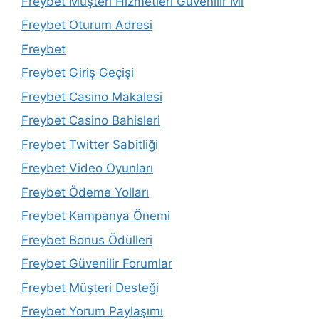
Freybet Müşteri Hizmetleri Güvenilir Mi
Freybet Oturum Adresi
Freybet
Freybet Giriş Geçişi
Freybet Casino Makalesi
Freybet Casino Bahisleri
Freybet Twitter Sabitliği
Freybet Video Oyunları
Freybet Ödeme Yolları
Freybet Kampanya Önemi
Freybet Bonus Ödülleri
Freybet Güvenilir Forumlar
Freybet Müşteri Desteği
Freybet Yorum Paylaşımı