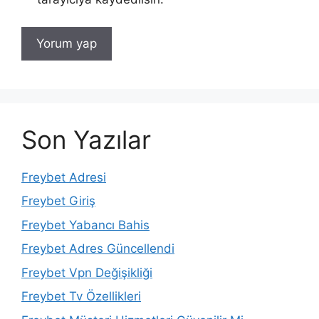
Son Yazılar
Freybet Adresi
Freybet Giriş
Freybet Yabancı Bahis
Freybet Adres Güncellendi
Freybet Vpn Değişikliği
Freybet Tv Özellikleri