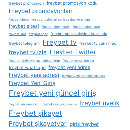
freybet promosyon kodu
freybet promosyon
Freybet promosyonları
freybet sitelerinde spor bahisleri canlı casino yorumları
freybet sitesi
freybet sitesi nedir
freybet sitesi spor
freybet spor bahisleri hakkında
freybet sms
freybet spor
Freybet tv
freybet telegram
freybet tv canli maç
Freybet Twitter
freybet tv izle
freybet türkiye'ye nasıl erişebilirim
freybet uygun oranlar
freybet yeni adres
freybet whatsapp
Freybet yeni adresi
freybet yeni adresine ne oldu
Freybet Yeni Giriş
Freybet yeni güncel giriş
freybet üyelik
freybet yükleme hızı
freybet çevrimiçi casino
Freybet şikayet
Freybet şikayetvar
giris freybet