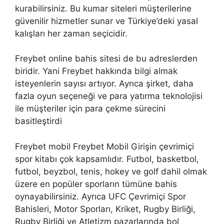
kurabilirsiniz. Bu kumar siteleri müşterilerine
güvenilir hizmetler sunar ve Türkiye’deki yasal
kalışları her zaman seçicidir.
Freybet online bahis sitesi de bu adreslerden
biridir. Yani Freybet hakkında bilgi almak
isteyenlerin sayısı artıyor. Ayrıca şirket, daha
fazla oyun seçeneği ve para yatırma teknolojisi
ile müşteriler için para çekme sürecini
basitleştirdi
Freybet mobil Freybet Mobil Girişin çevrimiçi
spor kitabı çok kapsamlıdır. Futbol, ​​​​basketbol, ​​​​
futbol, ​​​​beyzbol, tenis, hokey ve golf dahil olmak
üzere en popüler sporların tümüne bahis
oynayabilirsiniz. Ayrıca UFC Çevrimiçi Spor
Bahisleri, Motor Sporları, Kriket, Rugby Birliği,
Rugby Birliği ve Atletizm pazarlarında bol