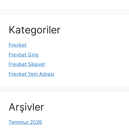
Kategoriler
Freybet
Freybet Giriş
Freybet Şikayet
Freybet Yeni Adresi
Arşivler
Temmuz 2026