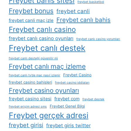
Freybet bahis sitesi
freybet basketbol
Freybet bonus
freybet canli
Freybet canlı bahis
freybet canli maç izle
Freybet canlı casino
freybet canlı casino oyunları
freybet canlı casino yorumları
Freybet canlı destek
freybet canlı desteği güvenilir mi
Freybet canlı maç izleme
Freybet Casino
freybet canlı tv’de maç nasıl i̇zlenir
freybet casino bahisleri
freybet casino i̇ddiaları
Freybet casino oyunları
freybet casino sitesi
freybet com
freybet destek
Freybet Genel Bilgi
freybet erişim adresi sms
Freybet gerçek adresi
freybet girisi
freybet giris twitter