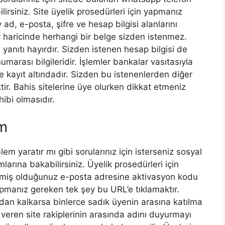
irsiniz. Site üyelik prosedürleri için yapmanız
ad, e-posta, şifre ve hesap bilgisi alanlarını
r haricinde herhangi bir belge sizden istenmez.
yanıtı hayırdır. Sizden istenen hesap bilgisi de
marası bilgileridir. İşlemler bankalar vasıtasıyla
 kayıt altındadır. Sizden bu istenenlerden diğer
tir. Bahis sitelerine üye olurken dikkat etmeniz
ibi olmasıdır.
um
em yaratır mı gibi sorularınız için isterseniz sosyal
arına bakabilirsiniz. Üyelik prosedürleri için
vermiş olduğunuz e-posta adresine aktivasyon kodu
 yapmanız gereken tek şey bu URL’e tıklamaktır.
adan kalkarsa binlerce sadık üyenin arasına katılma
 veren site rakiplerinin arasında adını duyurmayı