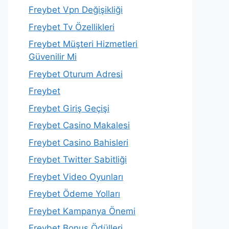
Freybet Vpn Değişikliği
Freybet Tv Özellikleri
Freybet Müşteri Hizmetleri
Güvenilir Mi
Freybet Oturum Adresi
Freybet
Freybet Giriş Geçişi
Freybet Casino Makalesi
Freybet Casino Bahisleri
Freybet Twitter Sabitliği
Freybet Video Oyunları
Freybet Ödeme Yolları
Freybet Kampanya Önemi
Freybet Bonus Ödülleri