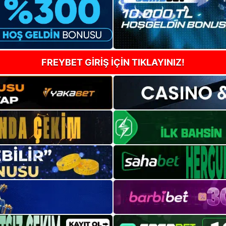
FREYBET GİRİŞ İÇİN TIKLAYINIZ!