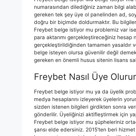
numarasından dilediğiniz zaman bilgi alabil
gereken tek şey üye ol panelinden ad, soy 
doğru bir biçimde doldurmaktır. Bu bilgile
Freybet belge istiyor mu problemiz var ise 
para aktarımı gerçekleştireceğiniz hesap nu
gerçekleştirildiğinden tamamen yasaldır ve
belge isteyen olursa güvenilir değil demek
gereken en önemli husus sitenin lisans sah
Freybet Nasıl Üye Olur
Freybet belge istiyor mu ya da üyelik probl
medya hesaplarını izleyerek üyelerin yoruml
sizden istenen bilgileri girdikten sonra 
gönderilir. Üyeliğinizi aktifleştirmek için
Freybet belge istiyor mu şüpheleriniz ort
şansı elde edersiniz. 2015’ten beri hizmet