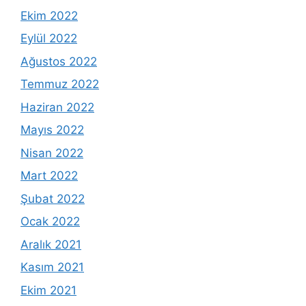
Ekim 2022
Eylül 2022
Ağustos 2022
Temmuz 2022
Haziran 2022
Mayıs 2022
Nisan 2022
Mart 2022
Şubat 2022
Ocak 2022
Aralık 2021
Kasım 2021
Ekim 2021