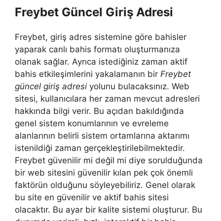
Freybet Güncel Giriş Adresi
Freybet, giriş adres sistemine göre bahisler
yaparak canlı bahis formatı oluşturmanıza
olanak sağlar. Ayrıca istediğiniz zaman aktif
bahis etkileşimlerini yakalamanın bir
Freybet
güncel giriş adresi
yolunu bulacaksınız. Web
sitesi, kullanıcılara her zaman mevcut adresleri
hakkında bilgi verir. Bu açıdan bakıldığında
genel sistem konumlarının ve evreleme
alanlarının belirli sistem ortamlarına aktarımı
istenildiği zaman gerçekleştirilebilmektedir.
Freybet güvenilir mi değil mi diye sorulduğunda
bir web sitesini güvenilir kılan pek çok önemli
faktörün olduğunu söyleyebiliriz. Genel olarak
bu site en güvenilir ve aktif bahis sitesi
olacaktır. Bu ayar bir kalite sistemi oluşturur. Bu