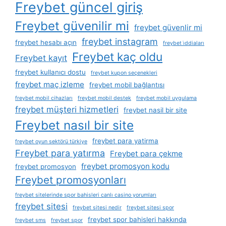
Freybet güncel giriş
Freybet güvenilir mi
freybet güvenlir mi
freybet instagram
freybet hesabı açın
freybet i̇ddiaları
Freybet kaç oldu
Freybet kayıt
freybet kullanıcı dostu
freybet kupon seçenekleri
freybet maç izleme
freybet mobil bağlantısı
freybet mobil cihazları
freybet mobil destek
freybet mobil uygulama
freybet müşteri hizmetleri
freybet nasil bir site
Freybet nasıl bir site
freybet para yatirma
freybet oyun sektörü türkiye
Freybet para yatırma
Freybet para çekme
freybet promosyon kodu
freybet promosyon
Freybet promosyonları
freybet sitelerinde spor bahisleri canlı casino yorumları
freybet sitesi
freybet sitesi nedir
freybet sitesi spor
freybet spor bahisleri hakkında
freybet sms
freybet spor