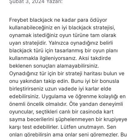
Şubat 3, 2024
Yazarı:
Freybet blackjack ne kadar para ödüyor
kullanabileceğiniz en iyi blackjack stratejisi,
oynamak istediğiniz oyun türüne tam olarak
uyan stratejidir. Yalnızca oynadığınız belirli
blackjack türü için tasarlanmış bir oyun planı
kullanmakla ilgileniyorsanız. Aksi takdirde
beklenen sonuçları alamayabilirsiniz.
Oynadığınız tür için bir strateji haritası bulun ve
onu yakından takip edin. Bunu iyi bir bonusla
birleştirirseniz uzun vadede iyi karlar elde
edebilirsiniz. Uygulama ve öğrenme kolaylığı en
önemli öncelik olmalıdır. Öte yandan deneyimli
oyuncular, seçtikleri canlı bir casinoda kart
sayma becerilerini şüphelenmeyen bir krupiyeye
karşı test edebilirler. Lütfen unutmayın. Sen
onları görebilirsin ama onlar seni göremezler. Bu