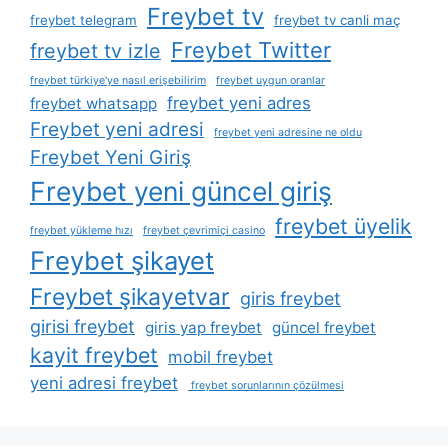
Freybet tv
freybet telegram
freybet tv canli maç
Freybet Twitter
freybet tv izle
freybet türkiye'ye nasıl erişebilirim
freybet uygun oranlar
freybet yeni adres
freybet whatsapp
Freybet yeni adresi
freybet yeni adresine ne oldu
Freybet Yeni Giriş
Freybet yeni güncel giriş
freybet üyelik
freybet yükleme hızı
freybet çevrimiçi casino
Freybet şikayet
Freybet şikayetvar
giris freybet
girisi freybet
giris yap freybet
güncel freybet
kayit freybet
mobil freybet
yeni adresi freybet
freybet sorunlarının çözülmesi