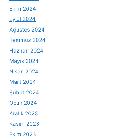
Ekim 2024
Eylül 2024
Ağustos 2024
Temmuz 2024
Haziran 2024
Mayıs 2024
Nisan 2024
Mart 2024
Şubat 2024
Ocak 2024
Aralık 2023
Kasım 2023
Ekim 2023