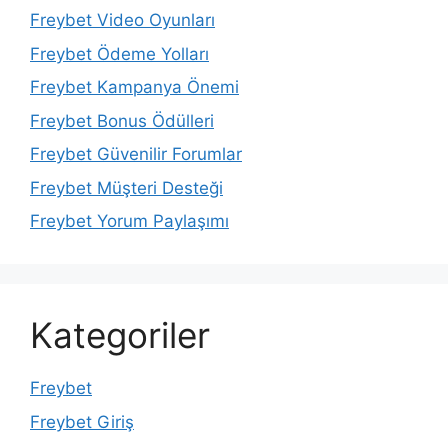
Freybet Video Oyunları
Freybet Ödeme Yolları
Freybet Kampanya Önemi
Freybet Bonus Ödülleri
Freybet Güvenilir Forumlar
Freybet Müşteri Desteği
Freybet Yorum Paylaşımı
Kategoriler
Freybet
Freybet Giriş