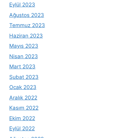
Eylül 2023
Ağustos 2023
Temmuz 2023
Haziran 2023
Mayıs 2023
Nisan 2023
Mart 2023
Şubat 2023
Ocak 2023
Aralık 2022
Kasım 2022
Ekim 2022
Eylül 2022