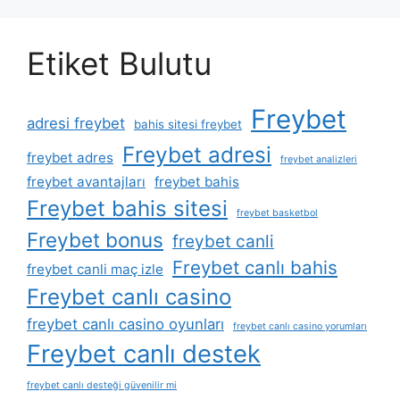
Etiket Bulutu
Freybet
adresi freybet
bahis sitesi freybet
Freybet adresi
freybet adres
freybet analizleri
freybet avantajları
freybet bahis
Freybet bahis sitesi
freybet basketbol
Freybet bonus
freybet canli
Freybet canlı bahis
freybet canli maç izle
Freybet canlı casino
freybet canlı casino oyunları
freybet canlı casino yorumları
Freybet canlı destek
freybet canlı desteği güvenilir mi