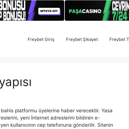
Freybet Giriş
Freybet Şikayet
Freybet T
yapısı
 bahis platformu üyelerine haber verecektir. Yasa
eslerini, yeni İnternet adreslerini bildiren e-
eyen kullanıcının cep telefonuna gönderilir. Sitenin