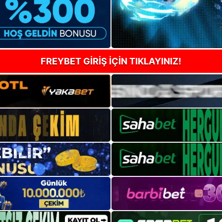
FREYBET GİRİŞ İÇİN TIKLAYINIZ!