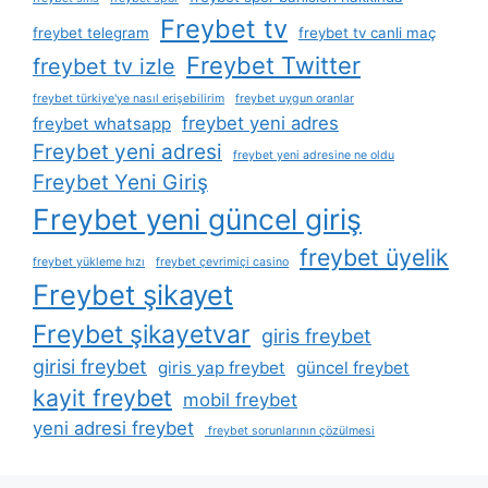
Freybet tv
freybet telegram
freybet tv canli maç
Freybet Twitter
freybet tv izle
freybet türkiye'ye nasıl erişebilirim
freybet uygun oranlar
freybet yeni adres
freybet whatsapp
Freybet yeni adresi
freybet yeni adresine ne oldu
Freybet Yeni Giriş
Freybet yeni güncel giriş
freybet üyelik
freybet yükleme hızı
freybet çevrimiçi casino
Freybet şikayet
Freybet şikayetvar
giris freybet
girisi freybet
giris yap freybet
güncel freybet
kayit freybet
mobil freybet
yeni adresi freybet
freybet sorunlarının çözülmesi