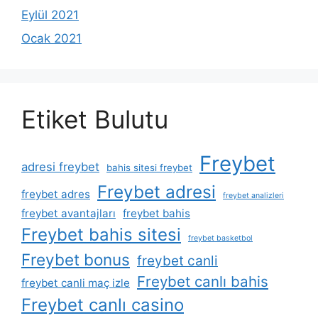
Eylül 2021
Ocak 2021
Etiket Bulutu
Freybet
adresi freybet
bahis sitesi freybet
Freybet adresi
freybet adres
freybet analizleri
freybet avantajları
freybet bahis
Freybet bahis sitesi
freybet basketbol
Freybet bonus
freybet canli
Freybet canlı bahis
freybet canli maç izle
Freybet canlı casino