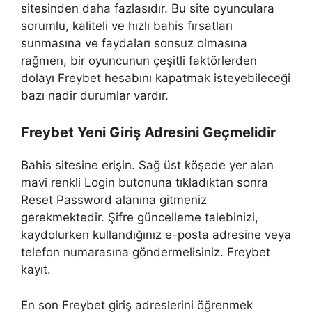
sitesinden daha fazlasıdır. Bu site oyunculara
sorumlu, kaliteli ve hızlı bahis fırsatları
sunmasına ve faydaları sonsuz olmasına
rağmen, bir oyuncunun çeşitli faktörlerden
dolayı Freybet hesabını kapatmak isteyebileceği
bazı nadir durumlar vardır.
Freybet Yeni Giriş Adresini Geçmelidir
Bahis sitesine erişin. Sağ üst köşede yer alan
mavi renkli Login butonuna tıkladıktan sonra
Reset Password alanına gitmeniz
gerekmektedir. Şifre güncelleme talebinizi,
kaydolurken kullandığınız e-posta adresine veya
telefon numarasına göndermelisiniz. Freybet
kayıt.
En son Freybet giriş adreslerini öğrenmek