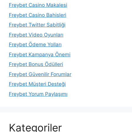
Freybet Casino Makalesi
Freybet Casino Bahisleri
Freybet Twitter Sabitliği
Freybet Video Oyunları
Freybet Ödeme Yolları
Freybet Kampanya Önemi
Freybet Bonus Ödülleri
Freybet Güvenilir Forumlar
Freybet Müşteri Desteği
Freybet Yorum Paylaşımı
Kategoriler