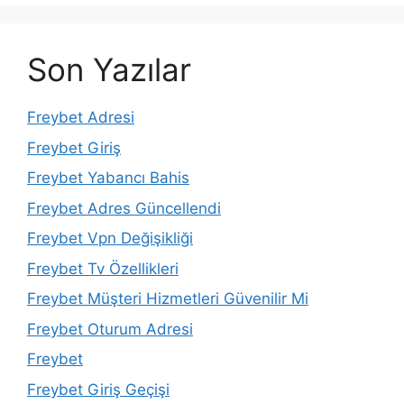
Son Yazılar
Freybet Adresi
Freybet Giriş
Freybet Yabancı Bahis
Freybet Adres Güncellendi
Freybet Vpn Değişikliği
Freybet Tv Özellikleri
Freybet Müşteri Hizmetleri Güvenilir Mi
Freybet Oturum Adresi
Freybet
Freybet Giriş Geçişi