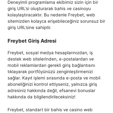
Deneyimli programlama ekibimiz sizin için bir
giriş URL’si oluşturarak bahis ve casinoyu
kolaylaştıracaktır. Bu nedenle Freybet, web
sitemizden kolayca erişebileceğiniz sorunsuz bir
giriş URL’sine sahiptir.
Freybet Giriş Adresi
Freybet, sosyal medya hesaplarınızdan, iş
destek web sitelerinden, e-postalardan ve
mobil reklamlardan gerekli giriş bağlantısını
tıklayarak portföyünüzü zenginleştirmenizi
sağlar. Kayıt işlemi sırasında e-posta ve mobil
aboneliğinizi kontrol ettiyseniz, yalnızca giriş
adresiniz hakkında değil, efsanevi bonuslar
hakkında da bilgilendirileceksiniz!
Freybet, standart bir bahis ve casino web