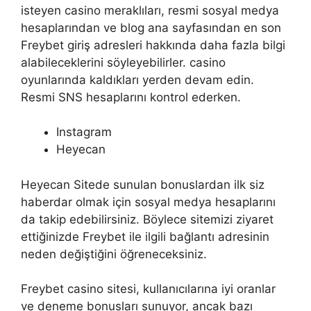
isteyen casino meraklıları, resmi sosyal medya
hesaplarından ve blog ana sayfasından en son
Freybet giriş adresleri hakkında daha fazla bilgi
alabileceklerini söyleyebilirler. casino
oyunlarında kaldıkları yerden devam edin.
Resmi SNS hesaplarını kontrol ederken.
Instagram
Heyecan
Heyecan Sitede sunulan bonuslardan ilk siz
haberdar olmak için sosyal medya hesaplarını
da takip edebilirsiniz. Böylece sitemizi ziyaret
ettiğinizde Freybet ile ilgili bağlantı adresinin
neden değiştiğini öğreneceksiniz.
Freybet casino sitesi, kullanıcılarına iyi oranlar
ve deneme bonusları sunuyor, ancak bazı