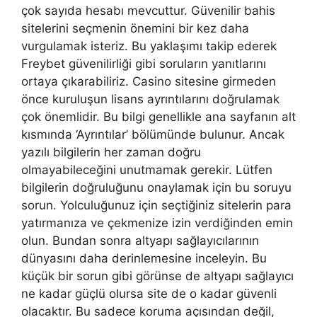
çok sayıda hesabı mevcuttur. Güvenilir bahis
sitelerini seçmenin önemini bir kez daha
vurgulamak isteriz. Bu yaklaşımı takip ederek
Freybet güvenilirliği gibi soruların yanıtlarını
ortaya çıkarabiliriz. Casino sitesine girmeden
önce kuruluşun lisans ayrıntılarını doğrulamak
çok önemlidir. Bu bilgi genellikle ana sayfanın alt
kısmında ‘Ayrıntılar’ bölümünde bulunur. Ancak
yazılı bilgilerin her zaman doğru
olmayabileceğini unutmamak gerekir. Lütfen
bilgilerin doğruluğunu onaylamak için bu soruyu
sorun. Yolculuğunuz için seçtiğiniz sitelerin para
yatırmanıza ve çekmenize izin verdiğinden emin
olun. Bundan sonra altyapı sağlayıcılarının
dünyasını daha derinlemesine inceleyin. Bu
küçük bir sorun gibi görünse de altyapı sağlayıcı
ne kadar güçlü olursa site de o kadar güvenli
olacaktır. Bu sadece koruma açısından değil,