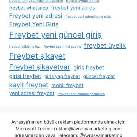
freybet türkiye'ye nasıl erişebilirim
freybet uygun oranlar
freybet yeni adres
freybet whatsapp
Freybet yeni adresi
freybet yeni adresine ne oldu
Freybet Yeni Giriş
Freybet yeni güncel giriş
freybet üyelik
freybet yükleme hızı
freybet çevrimiçi casino
Freybet şikayet
Freybet şikayetvar
giris freybet
girisi freybet
giris yap freybet
güncel freybet
kayit freybet
mobil freybet
yeni adresi freybet
freybet sorunlarının çözülmesi
Avrasya'nın en büyük reklam platformunda olmak için
Microsoft Teams:
reklam@avrasyamarketing.com
adresimizden veya Telegram: @Avrasyamarketing