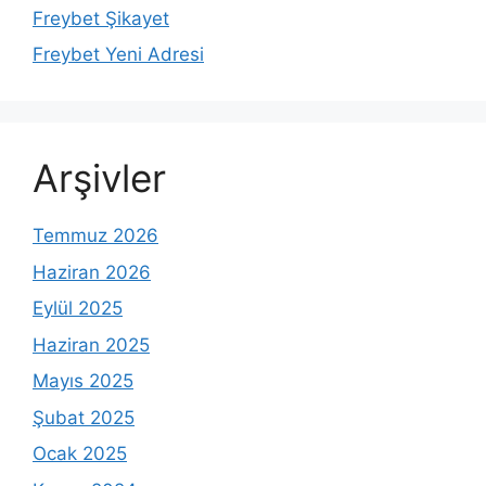
Freybet Şikayet
Freybet Yeni Adresi
Arşivler
Temmuz 2026
Haziran 2026
Eylül 2025
Haziran 2025
Mayıs 2025
Şubat 2025
Ocak 2025