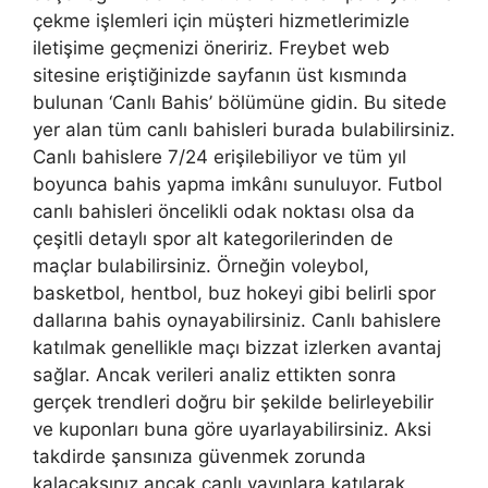
çekme işlemleri için müşteri hizmetlerimizle
iletişime geçmenizi öneririz. Freybet web
sitesine eriştiğinizde sayfanın üst kısmında
bulunan ‘Canlı Bahis’ bölümüne gidin. Bu sitede
yer alan tüm canlı bahisleri burada bulabilirsiniz.
Canlı bahislere 7/24 erişilebiliyor ve tüm yıl
boyunca bahis yapma imkânı sunuluyor. Futbol
canlı bahisleri öncelikli odak noktası olsa da
çeşitli detaylı spor alt kategorilerinden de
maçlar bulabilirsiniz. Örneğin voleybol,
basketbol, ​​hentbol, ​​buz hokeyi gibi belirli spor
dallarına bahis oynayabilirsiniz. Canlı bahislere
katılmak genellikle maçı bizzat izlerken avantaj
sağlar. Ancak verileri analiz ettikten sonra
gerçek trendleri doğru bir şekilde belirleyebilir
ve kuponları buna göre uyarlayabilirsiniz. Aksi
takdirde şansınıza güvenmek zorunda
kalacaksınız ancak canlı yayınlara katılarak