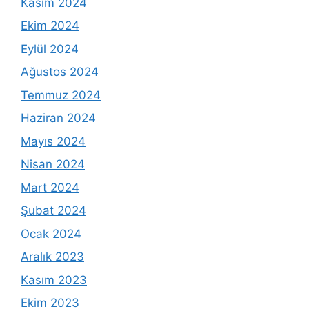
Kasım 2024
Ekim 2024
Eylül 2024
Ağustos 2024
Temmuz 2024
Haziran 2024
Mayıs 2024
Nisan 2024
Mart 2024
Şubat 2024
Ocak 2024
Aralık 2023
Kasım 2023
Ekim 2023