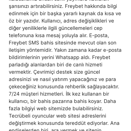
şansınızı artırabilirsiniz. Freybet hakkında bilgi
edinmek için bir başka yararlı kaynak da kısa ve
öz bir yazıdır. Kullanıcı, adres değişiklikleri ve
diğer yeniliklerle ilgili güncellemeleri cep
telefonuna kısa mesaj yoluyla alır. E-posta,
Freybet SMS bahis sitesinde mevcut olan son
iletişim yöntemidir. Yakın zamana kadar e-posta
bildirimlerinin yerini Whatsapp aldı. Freybet
parladığı alanlardan biri de canlı hizmeti
vermektir. Çevrimiçi destek size güncel
adresinizi ve nasıl yatırım yapacağınız ve para
çekeceğiniz konusunda rehberlik sağlayacaktır.
7/24 müşteri hizmetleri. İlk kez kullanan bir
kullanıcı, bir bahis pazarına bahis koyar. Daha
fazla bilgiyi web sitemizde bulabilirsiniz.
Tecrübeli oyuncular web sitesi adreslerini
değiştirmek konusunda tereddüt ediyorlar. Ana
endişelerden biri, ara vermek ve sitenin