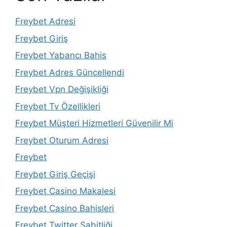
Freybet Adresi
Freybet Giriş
Freybet Yabancı Bahis
Freybet Adres Güncellendi
Freybet Vpn Değişikliği
Freybet Tv Özellikleri
Freybet Müşteri Hizmetleri Güvenilir Mi
Freybet Oturum Adresi
Freybet
Freybet Giriş Geçişi
Freybet Casino Makalesi
Freybet Casino Bahisleri
Freybet Twitter Sabitliği