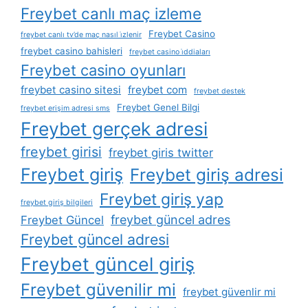
Freybet canlı maç izleme
Freybet Casino
freybet canlı tv’de maç nasıl i̇zlenir
freybet casino bahisleri
freybet casino i̇ddiaları
Freybet casino oyunları
freybet casino sitesi
freybet com
freybet destek
Freybet Genel Bilgi
freybet erişim adresi sms
Freybet gerçek adresi
freybet girisi
freybet giris twitter
Freybet giriş
Freybet giriş adresi
Freybet giriş yap
freybet giriş bilgileri
freybet güncel adres
Freybet Güncel
Freybet güncel adresi
Freybet güncel giriş
Freybet güvenilir mi
freybet güvenlir mi