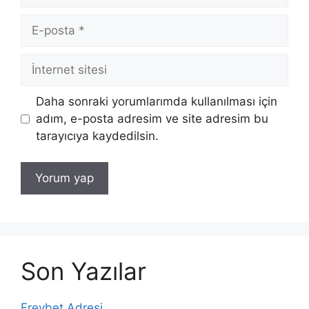
E-
posta
İnternet
sitesi
Daha sonraki yorumlarımda kullanılması için
adım, e-posta adresim ve site adresim bu
tarayıcıya kaydedilsin.
Son Yazılar
Freybet Adresi