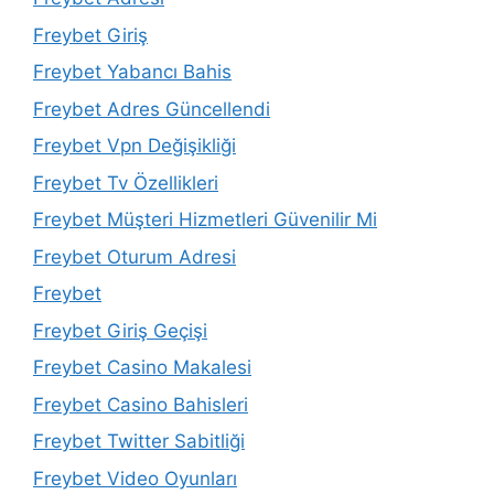
Freybet Giriş
Freybet Yabancı Bahis
Freybet Adres Güncellendi
Freybet Vpn Değişikliği
Freybet Tv Özellikleri
Freybet Müşteri Hizmetleri Güvenilir Mi
Freybet Oturum Adresi
Freybet
Freybet Giriş Geçişi
Freybet Casino Makalesi
Freybet Casino Bahisleri
Freybet Twitter Sabitliği
Freybet Video Oyunları