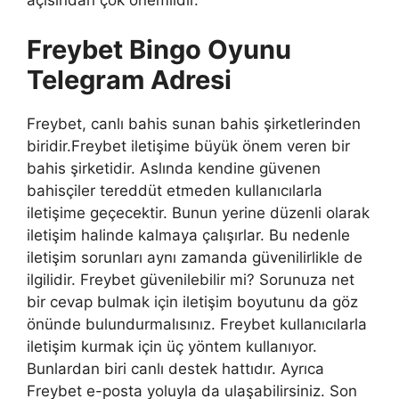
açısından çok önemlidir.
Freybet Bingo Oyunu
Telegram Adresi
Freybet, canlı bahis sunan bahis şirketlerinden
biridir.Freybet iletişime büyük önem veren bir
bahis şirketidir. Aslında kendine güvenen
bahisçiler tereddüt etmeden kullanıcılarla
iletişime geçecektir. Bunun yerine düzenli olarak
iletişim halinde kalmaya çalışırlar. Bu nedenle
iletişim sorunları aynı zamanda güvenilirlikle de
ilgilidir. Freybet güvenilebilir mi? Sorunuza net
bir cevap bulmak için iletişim boyutunu da göz
önünde bulundurmalısınız. Freybet kullanıcılarla
iletişim kurmak için üç yöntem kullanıyor.
Bunlardan biri canlı destek hattıdır. Ayrıca
Freybet e-posta yoluyla da ulaşabilirsiniz. Son