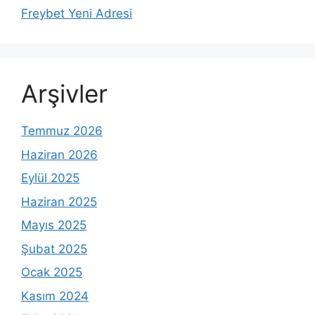
Freybet Yeni Adresi
Arşivler
Temmuz 2026
Haziran 2026
Eylül 2025
Haziran 2025
Mayıs 2025
Şubat 2025
Ocak 2025
Kasım 2024