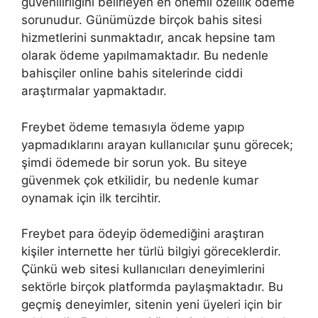
güvenilirliğini belirleyen en önemli özellik ödeme
sorunudur. Günümüzde birçok bahis sitesi
hizmetlerini sunmaktadır, ancak hepsine tam
olarak ödeme yapılmamaktadır. Bu nedenle
bahisçiler online bahis sitelerinde ciddi
araştırmalar yapmaktadır.
Freybet ödeme temasıyla ödeme yapıp
yapmadıklarını arayan kullanıcılar şunu görecek;
şimdi ödemede bir sorun yok. Bu siteye
güvenmek çok etkilidir, bu nedenle kumar
oynamak için ilk tercihtir.
Freybet para ödeyip ödemediğini araştıran
kişiler internette her türlü bilgiyi göreceklerdir.
Çünkü web sitesi kullanıcıları deneyimlerini
sektörle birçok platformda paylaşmaktadır. Bu
geçmiş deneyimler, sitenin yeni üyeleri için bir