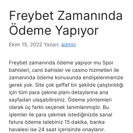
Freybet Zamanında
Ödeme Yapıyor
Ekim 15, 2022
Yazarı:
admin
Freybet zamanında ödeme yapıyor mu Spor
bahisleri, canlı bahisler ve casino hizmetleri ile
zamanında ödeme konusunda endişelenmenize
gerek yok. Site çok şeffaf bir şekilde çalıştırıldığı
için tüm para çekme planı detaylarına ana
sayfadan ulaşabilirsiniz. Ödeme yöntemleri
olarak üç farklı seçenek tanımlanmıştır. Bu
işlemler ile para çekmek istediğinizde sanal
fatura ödeme talebiniz 15 dakika, banka
havalesi ise 24 saat içerisinde onaylanır.