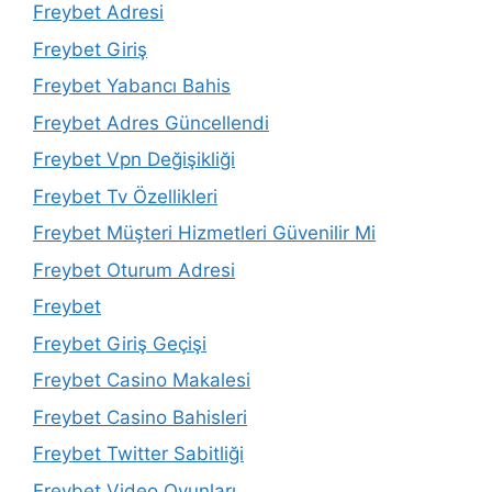
Freybet Adresi
Freybet Giriş
Freybet Yabancı Bahis
Freybet Adres Güncellendi
Freybet Vpn Değişikliği
Freybet Tv Özellikleri
Freybet Müşteri Hizmetleri Güvenilir Mi
Freybet Oturum Adresi
Freybet
Freybet Giriş Geçişi
Freybet Casino Makalesi
Freybet Casino Bahisleri
Freybet Twitter Sabitliği
Freybet Video Oyunları