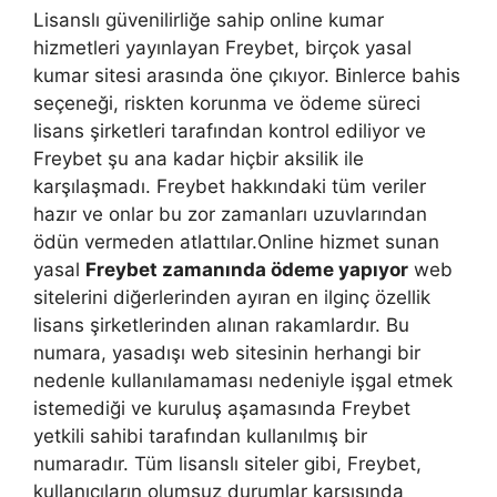
Lisanslı güvenilirliğe sahip online kumar
hizmetleri yayınlayan Freybet, birçok yasal
kumar sitesi arasında öne çıkıyor. Binlerce bahis
seçeneği, riskten korunma ve ödeme süreci
lisans şirketleri tarafından kontrol ediliyor ve
Freybet şu ana kadar hiçbir aksilik ile
karşılaşmadı. Freybet hakkındaki tüm veriler
hazır ve onlar bu zor zamanları uzuvlarından
ödün vermeden atlattılar.Online hizmet sunan
yasal
Freybet zamanında ödeme yapıyor
web
sitelerini diğerlerinden ayıran en ilginç özellik
lisans şirketlerinden alınan rakamlardır. Bu
numara, yasadışı web sitesinin herhangi bir
nedenle kullanılamaması nedeniyle işgal etmek
istemediği ve kuruluş aşamasında Freybet
yetkili sahibi tarafından kullanılmış bir
numaradır. Tüm lisanslı siteler gibi, Freybet,
kullanıcıların olumsuz durumlar karşısında