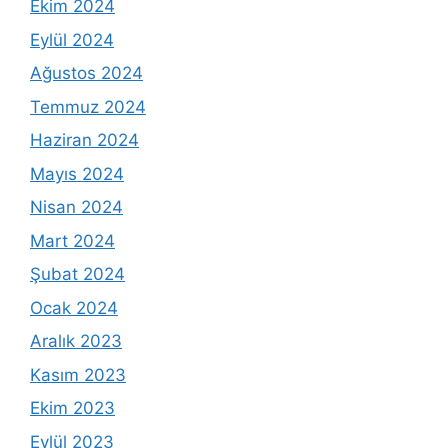
Ekim 2024
Eylül 2024
Ağustos 2024
Temmuz 2024
Haziran 2024
Mayıs 2024
Nisan 2024
Mart 2024
Şubat 2024
Ocak 2024
Aralık 2023
Kasım 2023
Ekim 2023
Eylül 2023