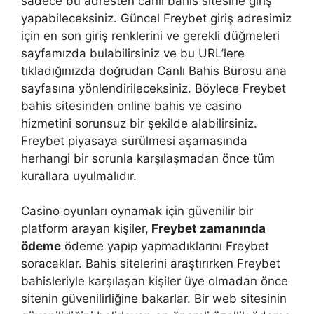
sadece bu adresten canlı bahis sitesine giriş
yapabileceksiniz. Güncel Freybet giriş adresimiz
için en son giriş renklerini ve gerekli düğmeleri
sayfamızda bulabilirsiniz ve bu URL’lere
tıkladığınızda doğrudan Canlı Bahis Bürosu ana
sayfasına yönlendirileceksiniz. Böylece Freybet
bahis sitesinden online bahis ve casino
hizmetini sorunsuz bir şekilde alabilirsiniz.
Freybet piyasaya sürülmesi aşamasında
herhangi bir sorunla karşılaşmadan önce tüm
kurallara uyulmalıdır.
Casino oyunları oynamak için güvenilir bir
platform arayan kişiler,
Freybet zamanında
ödeme
ödeme yapıp yapmadıklarını Freybet
soracaklar. Bahis sitelerini araştırırken Freybet
bahisleriyle karşılaşan kişiler üye olmadan önce
sitenin güvenilirliğine bakarlar. Bir web sitesinin