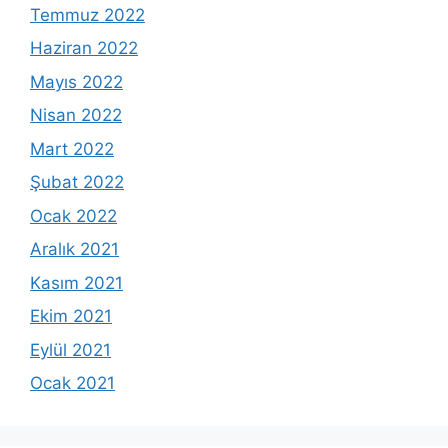
Temmuz 2022
Haziran 2022
Mayıs 2022
Nisan 2022
Mart 2022
Şubat 2022
Ocak 2022
Aralık 2021
Kasım 2021
Ekim 2021
Eylül 2021
Ocak 2021