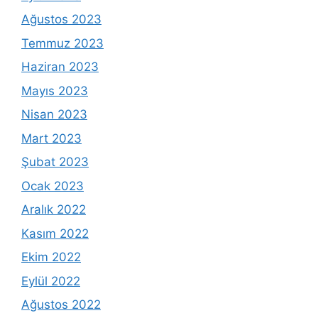
Ağustos 2023
Temmuz 2023
Haziran 2023
Mayıs 2023
Nisan 2023
Mart 2023
Şubat 2023
Ocak 2023
Aralık 2022
Kasım 2022
Ekim 2022
Eylül 2022
Ağustos 2022