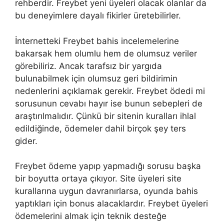
rehberdir. Freybet yeni üyeleri olacak olanlar da
bu deneyimlere dayalı fikirler üretebilirler.
İnternetteki Freybet bahis incelemelerine
bakarsak hem olumlu hem de olumsuz veriler
görebiliriz. Ancak tarafsız bir yargıda
bulunabilmek için olumsuz geri bildirimin
nedenlerini açıklamak gerekir. Freybet ödedi mi
sorusunun cevabı hayır ise bunun sebepleri de
araştırılmalıdır. Çünkü bir sitenin kuralları ihlal
edildiğinde, ödemeler dahil birçok şey ters
gider.
Freybet ödeme yapıp yapmadığı sorusu başka
bir boyutta ortaya çıkıyor. Site üyeleri site
kurallarına uygun davranırlarsa, oyunda bahis
yaptıkları için bonus alacaklardır. Freybet üyeleri
ödemelerini almak için teknik desteğe