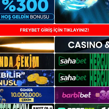
FREYBET GİRİŞ İÇİN TIKLAYINIZ!