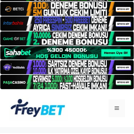
İçeriğe
atla
Menü