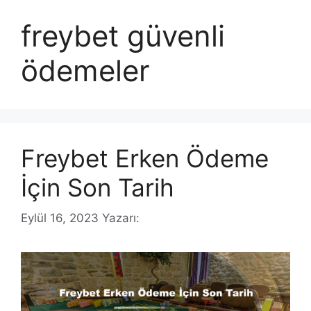
freybet güvenli
ödemeler
Freybet Erken Ödeme
İçin Son Tarih
Eylül 16, 2023
Yazarı: