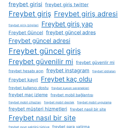
freybet girisi
freybet giris twitter
Freybet giriş
Freybet giriş adresi
Freybet giriş yap
freybet giriş bilgileri
freybet güncel adres
Freybet Güncel
Freybet güncel adresi
Freybet güncel giriş
Freybet güvenilir mi
freybet güvenlir mi
freybet instagram
freybet hesabı açın
freybet i̇ddiaları
Freybet kaç oldu
Freybet kayıt
freybet kullanıcı dostu
freybet kupon seçenekleri
freybet maç izleme
freybet mobil bağlantısı
freybet mobil cihazları
freybet mobil destek
freybet mobil uygulama
freybet müşteri hizmetleri
freybet nasil bir site
Freybet nasıl bir site
freybet para yatirma
freybet oyun sektörü türkiye