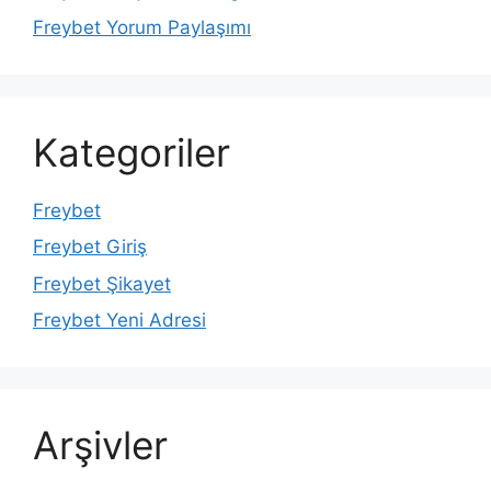
Freybet Yorum Paylaşımı
Kategoriler
Freybet
Freybet Giriş
Freybet Şikayet
Freybet Yeni Adresi
Arşivler