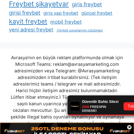
Freybet şikayetvar
giris freybet
girisi freybet
giris yap freybet
güncel freybet
kayit freybet
mobil freybet
yeni adresi freybet
freybet sorunlarının çözülmesi
Avrasya'nın en büyük reklam platformunda olmak için
Microsoft Teams:
reklam@avrasyamarketing.com
adresimizden veya Telegram: @Avrasyamarketing
adresimizden irtibat kurabilirsiniz. (Tek iletişim
adreslerimiz teams / telegram ve mail adresimizdir.
Harici hiçbir iletişim adresimiz bulunmamaktadır.
Lütfen itibar etmeyiniz.) Türkiye yasalarına göre 7258
sayılı kanun uyarınca yasa dışı bahis oynamanın
cezaları mevcuttur. Şu an bulunduğunuz site hiç bir
şekilde illegal bahis oyunları oynatmıyor ve oynamaya
aracı olmuyordur.
galabet
|
betmabet
|
maltcasino
|
×
vizyonbet
|
18bet
|
betkanyon
|
gambi
|
betsmove