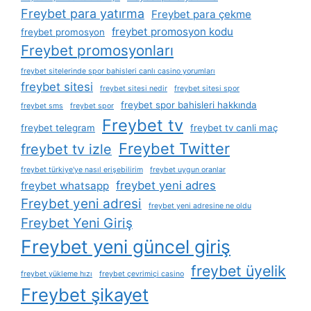
Freybet para yatırma
Freybet para çekme
freybet promosyon kodu
freybet promosyon
Freybet promosyonları
freybet sitelerinde spor bahisleri canlı casino yorumları
freybet sitesi
freybet sitesi nedir
freybet sitesi spor
freybet spor bahisleri hakkında
freybet sms
freybet spor
Freybet tv
freybet telegram
freybet tv canli maç
Freybet Twitter
freybet tv izle
freybet türkiye'ye nasıl erişebilirim
freybet uygun oranlar
freybet yeni adres
freybet whatsapp
Freybet yeni adresi
freybet yeni adresine ne oldu
Freybet Yeni Giriş
Freybet yeni güncel giriş
freybet üyelik
freybet yükleme hızı
freybet çevrimiçi casino
Freybet şikayet