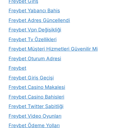
Freybet Giriş
Freybet Yabancı Bahis
Freybet Adres Güncellendi
Freybet Vpn Değişikliği
Freybet Tv Özellikleri
Freybet Müşteri Hizmetleri Güvenilir Mi
Freybet Oturum Adresi
Freybet
Freybet Giriş Geçişi
Freybet Casino Makalesi
Freybet Casino Bahisleri
Freybet Twitter Sabitliği
Freybet Video Oyunları
Freybet Ödeme Yolları