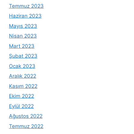
Temmuz 2023
Haziran 2023
Mayıs 2023
Nisan 2023
Mart 2023
Şubat 2023
Ocak 2023
Aralık 2022
Kasım 2022
Ekim 2022
Eylül 2022
Ağustos 2022
Temmuz 2022