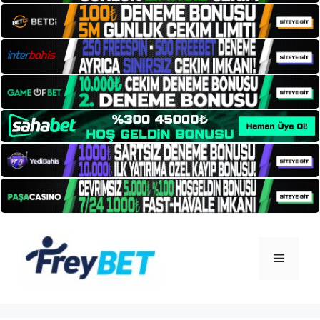
İçeriğe
atla
Menü