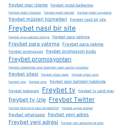
freybet maç izleme
freybet mobil bağlantısı
freybet mobil cihazları
freybet mobil destek
freybet mobil uygulama
freybet müşteri hizmetleri
freybet nasil bir site
Freybet nasıl bir site
freybet para yatirma
freybet oyun sektörü türkiye
Freybet para yatırma
Freybet para çekme
freybet promosyon kodu
freybet promosyon
Freybet promosyonları
freybet sitelerinde spor bahisleri canlı casino yorumları
freybet sitesi
freybet sitesi nedir
freybet sitesi spor
freybet spor bahisleri hakkında
freybet sms
freybet spor
Freybet tv
freybet telegram
freybet tv canli maç
Freybet Twitter
freybet tv izle
freybet türkiye'ye nasıl erişebilirim
freybet uygun oranlar
freybet yeni adres
freybet whatsapp
Freybet yeni adresi
freybet yeni adresine ne oldu