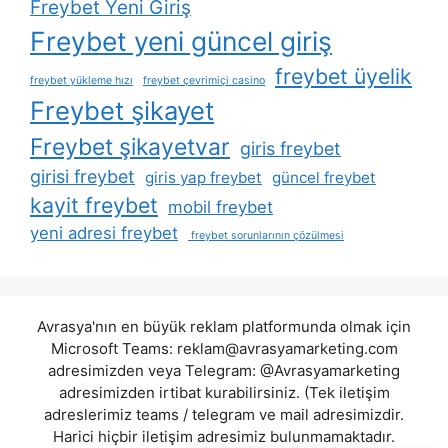
Freybet Yeni Giriş
Freybet yeni güncel giriş
freybet üyelik
freybet yükleme hızı
freybet çevrimiçi casino
Freybet şikayet
Freybet şikayetvar
giris freybet
girisi freybet
giris yap freybet
güncel freybet
kayit freybet
mobil freybet
yeni adresi freybet
freybet sorunlarının çözülmesi
Avrasya'nın en büyük reklam platformunda olmak için
Microsoft Teams:
reklam@avrasyamarketing.com
adresimizden veya Telegram: @Avrasyamarketing
adresimizden irtibat kurabilirsiniz. (Tek iletişim
adreslerimiz teams / telegram ve mail adresimizdir.
Harici hiçbir iletişim adresimiz bulunmamaktadır.