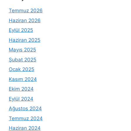
Temmuz 2026
Haziran 2026
Eylül 2025
Haziran 2025
Mayıs 2025
Şubat 2025
Ocak 2025
Kasım 2024
Ekim 2024
Eylül 2024
Ağustos 2024
Temmuz 2024
Haziran 2024