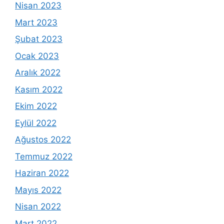
Nisan 2023
Mart 2023
Şubat 2023
Ocak 2023
Aralık 2022
Kasım 2022
Ekim 2022
Eylül 2022
Ağustos 2022
Temmuz 2022
Haziran 2022
Mayıs 2022
Nisan 2022
Mart 2022