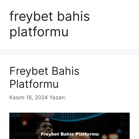
freybet bahis
platformu
Freybet Bahis
Platformu
Kasım 16, 2024
Yazarı: