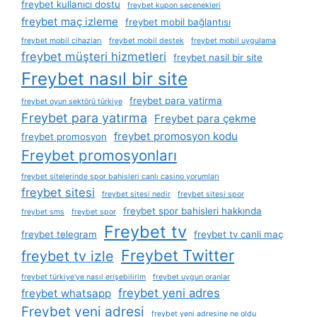
freybet kullanıcı dostu
freybet kupon seçenekleri
freybet maç izleme
freybet mobil bağlantısı
freybet mobil cihazları
freybet mobil destek
freybet mobil uygulama
freybet müşteri hizmetleri
freybet nasil bir site
Freybet nasıl bir site
freybet para yatirma
freybet oyun sektörü türkiye
Freybet para yatırma
Freybet para çekme
freybet promosyon kodu
freybet promosyon
Freybet promosyonları
freybet sitelerinde spor bahisleri canlı casino yorumları
freybet sitesi
freybet sitesi nedir
freybet sitesi spor
freybet spor bahisleri hakkında
freybet sms
freybet spor
Freybet tv
freybet telegram
freybet tv canli maç
Freybet Twitter
freybet tv izle
freybet türkiye'ye nasıl erişebilirim
freybet uygun oranlar
freybet yeni adres
freybet whatsapp
Freybet yeni adresi
freybet yeni adresine ne oldu