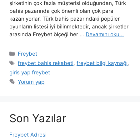
şirketinin çok fazla müşterisi olduğundan, Türk
bahis pazarında çok önemli olan çok para
kazanıyorlar. Türk bahis pazarındaki popüler
oyunların listesi iyi bilinmektedir, ancak şirketler
arasında Freybet ölçeği her …
Devamını oku…
Kategoriler
Freybet
Etiketler
freybet bahis rekabeti
,
freybet bilgi kaynağı
,
giris yap freybet
Yorum yap
Son Yazılar
Freybet Adresi