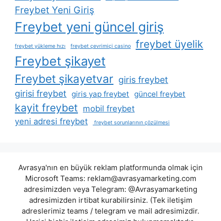
Freybet Yeni Giriş
Freybet yeni güncel giriş
freybet üyelik
freybet yükleme hızı
freybet çevrimiçi casino
Freybet şikayet
Freybet şikayetvar
giris freybet
girisi freybet
giris yap freybet
güncel freybet
kayit freybet
mobil freybet
yeni adresi freybet
freybet sorunlarının çözülmesi
Avrasya'nın en büyük reklam platformunda olmak için
Microsoft Teams:
reklam@avrasyamarketing.com
adresimizden veya Telegram: @Avrasyamarketing
adresimizden irtibat kurabilirsiniz. (Tek iletişim
adreslerimiz teams / telegram ve mail adresimizdir.