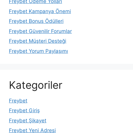
Freybet Ödeme Yolları
Freybet Kampanya Önemi
Freybet Bonus Ödülleri
Freybet Güvenilir Forumlar
Freybet Müşteri Desteği
Freybet Yorum Paylaşımı
Kategoriler
Freybet
Freybet Giriş
Freybet Şikayet
Freybet Yeni Adresi