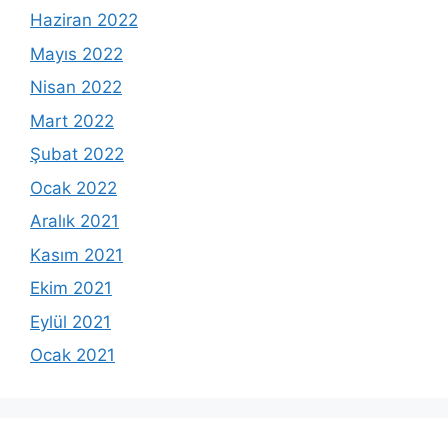
Haziran 2022
Mayıs 2022
Nisan 2022
Mart 2022
Şubat 2022
Ocak 2022
Aralık 2021
Kasım 2021
Ekim 2021
Eylül 2021
Ocak 2021