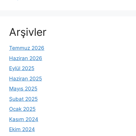
Arşivler
Temmuz 2026
Haziran 2026
Eylül 2025
Haziran 2025
Mayıs 2025
Şubat 2025
Ocak 2025
Kasım 2024
Ekim 2024