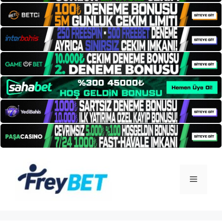
İçeriğe
atla
Menü