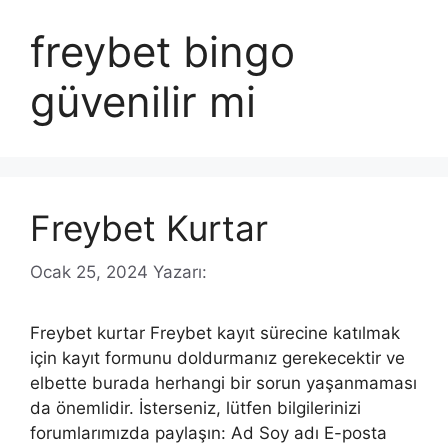
freybet bingo
güvenilir mi
Freybet Kurtar
Ocak 25, 2024
Yazarı:
Freybet kurtar Freybet kayıt sürecine katılmak
için kayıt formunu doldurmanız gerekecektir ve
elbette burada herhangi bir sorun yaşanmaması
da önemlidir. İsterseniz, lütfen bilgilerinizi
forumlarımızda paylaşın: Ad Soy adı E-posta