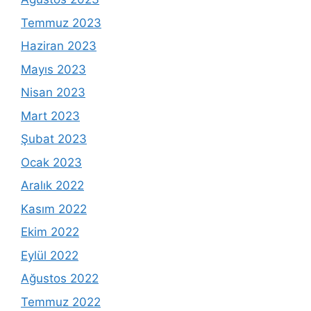
Temmuz 2023
Haziran 2023
Mayıs 2023
Nisan 2023
Mart 2023
Şubat 2023
Ocak 2023
Aralık 2022
Kasım 2022
Ekim 2022
Eylül 2022
Ağustos 2022
Temmuz 2022