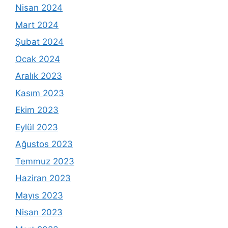
Nisan 2024
Mart 2024
Şubat 2024
Ocak 2024
Aralık 2023
Kasım 2023
Ekim 2023
Eylül 2023
Ağustos 2023
Temmuz 2023
Haziran 2023
Mayıs 2023
Nisan 2023