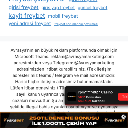
girisi freybet
giris yap freybet
güncel freybet
kayit freybet
mobil freybet
yeni adresi freybet
freybet sorunlarının çözülmesi
Avrasya'nın en büyük reklam platformunda olmak için
Microsoft Teams:
reklam@avrasyamarketing.com
adresimizden veya Telegram: @Avrasyamarketing
adresimizden irtibat kurabilirsiniz. (Tek iletişim
adreslerimiz teams / telegram ve mail adresimizdir.
Harici hiçbir iletişim adresimiz bulunmamaktadır.
Lütfen itibar etmeyiniz.) Türkiye yasalarına göre 7258
sayılı kanun uyarınca yasa dışı bahis oynamanın
cezaları mevcuttur. Şu an bulunduğunuz site hiç bir
şekilde illegal bahis oyunları oynatmıyor ve oynamaya
aracı olmuyordur.
galabet
|
betmabet
|
maltcasino
|
×
vizyonbet
|
18bet
|
betkanyon
|
gambi
|
betsmove