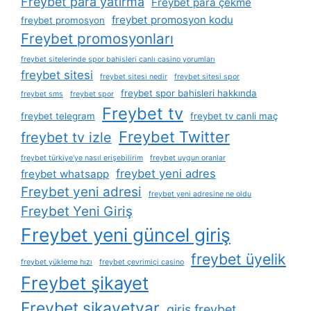
Freybet para yatırma
Freybet para çekme
freybet promosyon kodu
freybet promosyon
Freybet promosyonları
freybet sitelerinde spor bahisleri canlı casino yorumları
freybet sitesi
freybet sitesi nedir
freybet sitesi spor
freybet spor bahisleri hakkında
freybet sms
freybet spor
Freybet tv
freybet telegram
freybet tv canli maç
Freybet Twitter
freybet tv izle
freybet türkiye'ye nasıl erişebilirim
freybet uygun oranlar
freybet yeni adres
freybet whatsapp
Freybet yeni adresi
freybet yeni adresine ne oldu
Freybet Yeni Giriş
Freybet yeni güncel giriş
freybet üyelik
freybet yükleme hızı
freybet çevrimiçi casino
Freybet şikayet
Freybet şikayetvar
giris freybet