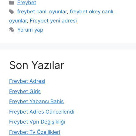
Kategoriler
Freybet
Etiketler
freybet canlı oyunlar
,
freybet okey canlı
oyunlar
,
Freybet yeni adresi
Yorum yap
Son Yazılar
Freybet Adresi
Freybet Giriş
Freybet Yabancı Bahis
Freybet Adres Güncellendi
Freybet Vpn Değişikliği
Freybet Tv Özellikleri