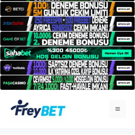
İçeriğe
atla
Menü