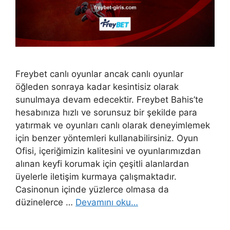
Freybet canlı oyunlar ancak canlı oyunlar
öğleden sonraya kadar kesintisiz olarak
sunulmaya devam edecektir. Freybet Bahis’te
hesabınıza hızlı ve sorunsuz bir şekilde para
yatırmak ve oyunları canlı olarak deneyimlemek
için benzer yöntemleri kullanabilirsiniz. Oyun
Ofisi, içeriğimizin kalitesini ve oyunlarımızdan
alınan keyfi korumak için çeşitli alanlardan
üyelerle iletişim kurmaya çalışmaktadır.
Casinonun içinde yüzlerce olmasa da
düzinelerce …
Devamını oku…