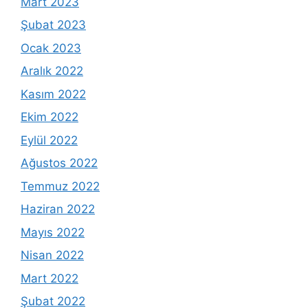
Mart 2023
Şubat 2023
Ocak 2023
Aralık 2022
Kasım 2022
Ekim 2022
Eylül 2022
Ağustos 2022
Temmuz 2022
Haziran 2022
Mayıs 2022
Nisan 2022
Mart 2022
Şubat 2022