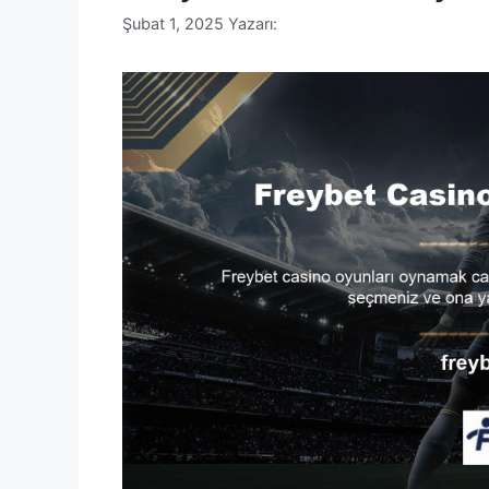
Şubat 1, 2025
Yazarı: