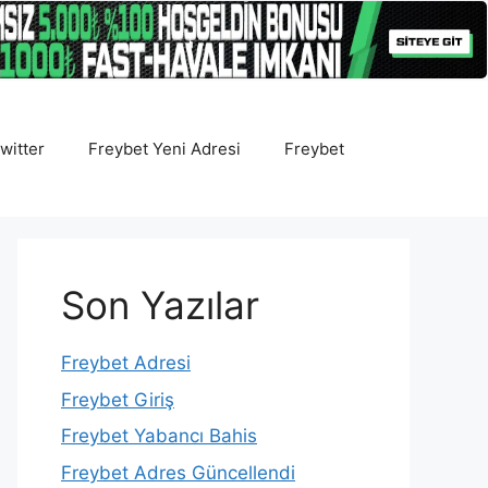
witter
Freybet Yeni Adresi
Freybet
Son Yazılar
Freybet Adresi
Freybet Giriş
Freybet Yabancı Bahis
Freybet Adres Güncellendi