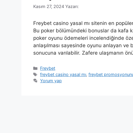
Kasım 27, 2024
Yazarı:
Freybet casino yasal mı sitenin en popüle
Bu poker bölümündeki bonuslar da kafa karı
poker oyunu ödemeleri incelendiğinde özell
anlaşılması sayesinde oyunu anlayan ve bu 
sonucuna varılabilir. Zafere ulaşmanın ö
Kategoriler
Freybet
Etiketler
freybet casino yasal mı
,
freybet promosyonunun 
Yorum yap