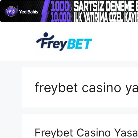
İçeriğe
atla
freybet casino y
Freybet Casino Yasa