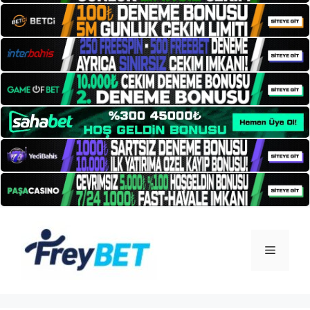
İçeriğe
atla
Menü