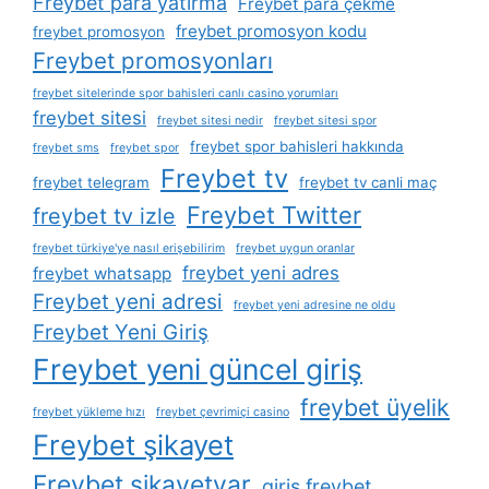
Freybet para yatırma
Freybet para çekme
freybet promosyon kodu
freybet promosyon
Freybet promosyonları
freybet sitelerinde spor bahisleri canlı casino yorumları
freybet sitesi
freybet sitesi nedir
freybet sitesi spor
freybet spor bahisleri hakkında
freybet sms
freybet spor
Freybet tv
freybet telegram
freybet tv canli maç
Freybet Twitter
freybet tv izle
freybet türkiye'ye nasıl erişebilirim
freybet uygun oranlar
freybet yeni adres
freybet whatsapp
Freybet yeni adresi
freybet yeni adresine ne oldu
Freybet Yeni Giriş
Freybet yeni güncel giriş
freybet üyelik
freybet yükleme hızı
freybet çevrimiçi casino
Freybet şikayet
Freybet şikayetvar
giris freybet