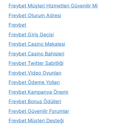
Freybet Müşteri Hizmetleri Güvenilir Mi
Freybet Oturum Adresi
Freybet
Freybet Giriş Geçişi
Freybet Casino Makalesi
Freybet Casino Bahisleri
Freybet Twitter Sabitliği
Freybet Video Oyunları
Freybet Ödeme Yolları
Freybet Kampanya Önemi
Freybet Bonus Ödülleri
Freybet Güvenilir Forumlar
Freybet Müşteri Desteği