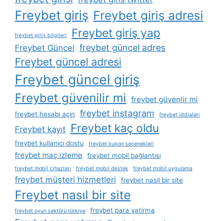
Freybet giriş
Freybet giriş adresi
Freybet giriş yap
freybet giriş bilgileri
freybet güncel adres
Freybet Güncel
Freybet güncel adresi
Freybet güncel giriş
Freybet güvenilir mi
freybet güvenlir mi
freybet instagram
freybet hesabı açın
freybet i̇ddiaları
Freybet kaç oldu
Freybet kayıt
freybet kullanıcı dostu
freybet kupon seçenekleri
freybet maç izleme
freybet mobil bağlantısı
freybet mobil cihazları
freybet mobil destek
freybet mobil uygulama
freybet müşteri hizmetleri
freybet nasil bir site
Freybet nasıl bir site
freybet para yatirma
freybet oyun sektörü türkiye