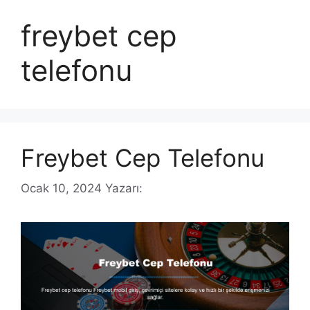
freybet cep
telefonu
Freybet Cep Telefonu
Ocak 10, 2024
Yazarı: