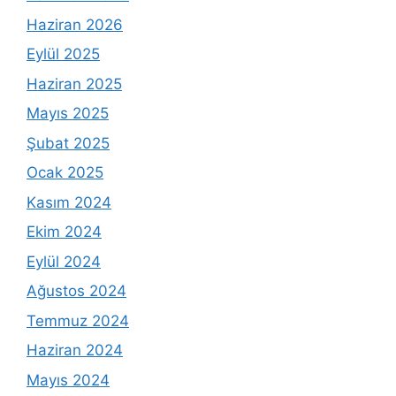
Haziran 2026
Eylül 2025
Haziran 2025
Mayıs 2025
Şubat 2025
Ocak 2025
Kasım 2024
Ekim 2024
Eylül 2024
Ağustos 2024
Temmuz 2024
Haziran 2024
Mayıs 2024