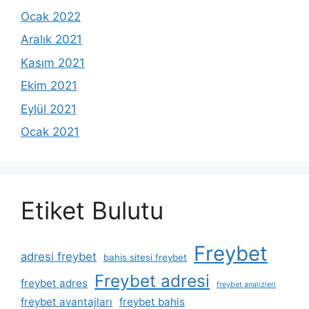
Ocak 2022
Aralık 2021
Kasım 2021
Ekim 2021
Eylül 2021
Ocak 2021
Etiket Bulutu
Freybet
adresi freybet
bahis sitesi freybet
Freybet adresi
freybet adres
freybet analizleri
freybet avantajları
freybet bahis