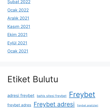
Şubat 2022
Ocak 2022
Aralık 2021
Kasım 2021
Ekim 2021
Eylül 2021
Ocak 2021
Etiket Bulutu
Freybet
adresi freybet
bahis sitesi freybet
Freybet adresi
freybet adres
freybet analizleri