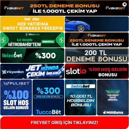
×
FREYBET GİRİŞ İÇİN TIKLAYINIZ!