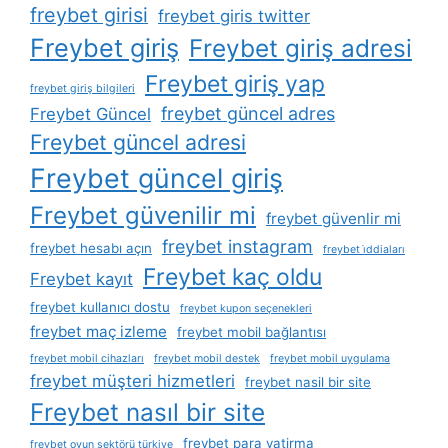
freybet girisi
freybet giris twitter
Freybet giriş
Freybet giriş adresi
Freybet giriş yap
freybet giriş bilgileri
freybet güncel adres
Freybet Güncel
Freybet güncel adresi
Freybet güncel giriş
Freybet güvenilir mi
freybet güvenlir mi
freybet instagram
freybet hesabı açın
freybet i̇ddiaları
Freybet kaç oldu
Freybet kayıt
freybet kullanıcı dostu
freybet kupon seçenekleri
freybet maç izleme
freybet mobil bağlantısı
freybet mobil cihazları
freybet mobil destek
freybet mobil uygulama
freybet müşteri hizmetleri
freybet nasil bir site
Freybet nasıl bir site
freybet para yatirma
freybet oyun sektörü türkiye