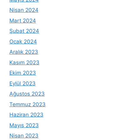
Nisan 2024
Mart 2024
Şubat 2024
Ocak 2024
Aralık 2023
Kasım 2023
Ekim 2023
Eylül 2023
Ağustos 2023
Temmuz 2023
Haziran 2023
Mayıs 2023
Nisan 2023