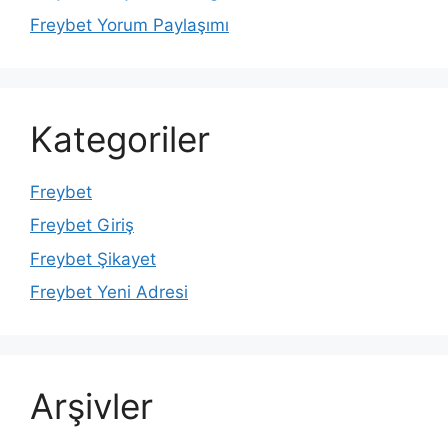
Freybet Yorum Paylaşımı
Kategoriler
Freybet
Freybet Giriş
Freybet Şikayet
Freybet Yeni Adresi
Arşivler