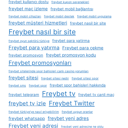
freybet kullanıcı dostu
freybet kupon seçenekleri
freybet maç izleme
freybet mobil bağlantısı
freybet mobil cihazları
freybet mobil destek
freybet mobil uygulama
freybet müşteri hizmetleri
freybet nasil bir site
Freybet nasıl bir site
freybet para yatirma
freybet oyun sektörü türkiye
Freybet para yatırma
Freybet para çekme
freybet promosyon kodu
freybet promosyon
Freybet promosyonları
freybet sitelerinde spor bahisleri canlı casino yorumları
freybet sitesi
freybet sitesi nedir
freybet sitesi spor
freybet spor bahisleri hakkında
freybet sms
freybet spor
Freybet tv
freybet telegram
freybet tv canli maç
Freybet Twitter
freybet tv izle
freybet türkiye'ye nasıl erişebilirim
freybet uygun oranlar
freybet yeni adres
freybet whatsapp
Freybet yeni adresi
freybet yeni adresine ne oldu