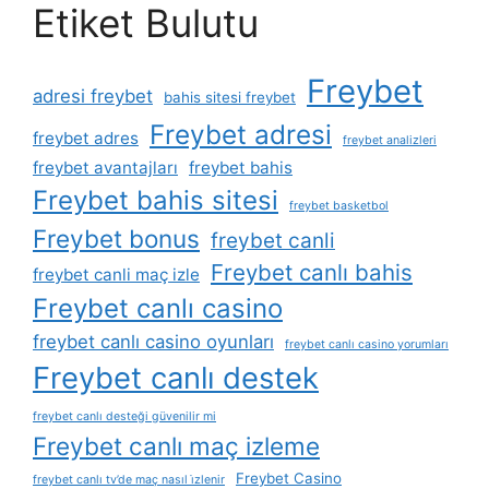
Etiket Bulutu
Freybet
adresi freybet
bahis sitesi freybet
Freybet adresi
freybet adres
freybet analizleri
freybet avantajları
freybet bahis
Freybet bahis sitesi
freybet basketbol
Freybet bonus
freybet canli
Freybet canlı bahis
freybet canli maç izle
Freybet canlı casino
freybet canlı casino oyunları
freybet canlı casino yorumları
Freybet canlı destek
freybet canlı desteği güvenilir mi
Freybet canlı maç izleme
Freybet Casino
freybet canlı tv’de maç nasıl i̇zlenir