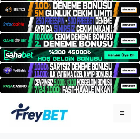
İçeriğe
atla
Menü