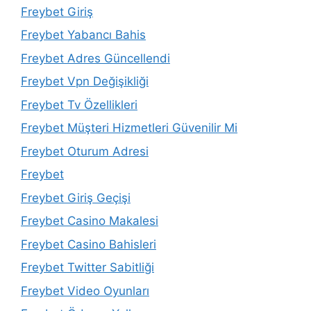
Freybet Giriş
Freybet Yabancı Bahis
Freybet Adres Güncellendi
Freybet Vpn Değişikliği
Freybet Tv Özellikleri
Freybet Müşteri Hizmetleri Güvenilir Mi
Freybet Oturum Adresi
Freybet
Freybet Giriş Geçişi
Freybet Casino Makalesi
Freybet Casino Bahisleri
Freybet Twitter Sabitliği
Freybet Video Oyunları