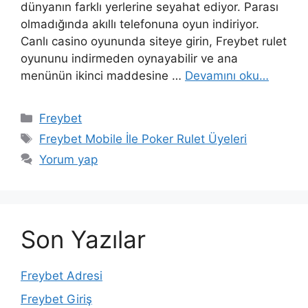
dünyanın farklı yerlerine seyahat ediyor. Parası
olmadığında akıllı telefonuna oyun indiriyor.
Canlı casino oyununda siteye girin, Freybet rulet
oyununu indirmeden oynayabilir ve ana
menünün ikinci maddesine …
Devamını oku…
Kategoriler
Freybet
Etiketler
Freybet Mobile İle Poker Rulet Üyeleri
Yorum yap
Son Yazılar
Freybet Adresi
Freybet Giriş