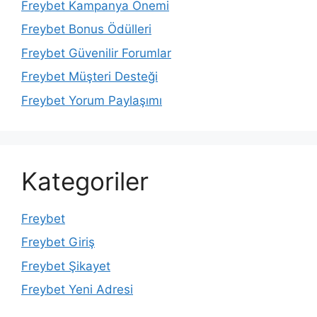
Freybet Kampanya Önemi
Freybet Bonus Ödülleri
Freybet Güvenilir Forumlar
Freybet Müşteri Desteği
Freybet Yorum Paylaşımı
Kategoriler
Freybet
Freybet Giriş
Freybet Şikayet
Freybet Yeni Adresi