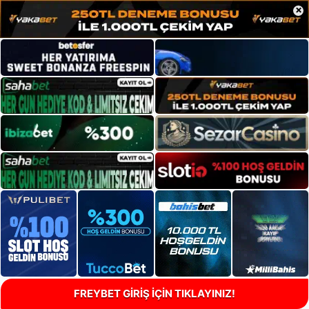
×
FREYBET GİRİŞ İÇİN TIKLAYINIZ!