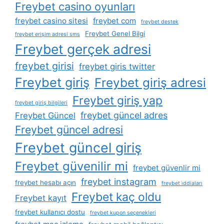
Freybet casino oyunları
freybet casino sitesi
freybet com
freybet destek
Freybet Genel Bilgi
freybet erişim adresi sms
Freybet gerçek adresi
freybet girisi
freybet giris twitter
Freybet giriş
Freybet giriş adresi
Freybet giriş yap
freybet giriş bilgileri
freybet güncel adres
Freybet Güncel
Freybet güncel adresi
Freybet güncel giriş
Freybet güvenilir mi
freybet güvenlir mi
freybet instagram
freybet hesabı açın
freybet i̇ddiaları
Freybet kaç oldu
Freybet kayıt
freybet kullanıcı dostu
freybet kupon seçenekleri