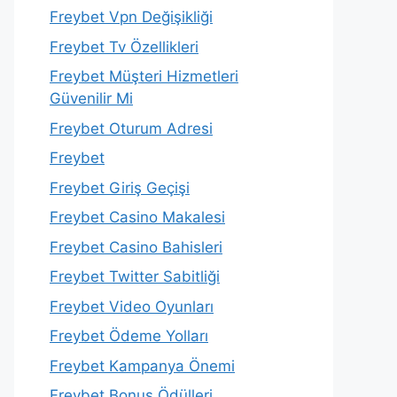
Freybet Vpn Değişikliği
Freybet Tv Özellikleri
Freybet Müşteri Hizmetleri
Güvenilir Mi
Freybet Oturum Adresi
Freybet
Freybet Giriş Geçişi
Freybet Casino Makalesi
Freybet Casino Bahisleri
Freybet Twitter Sabitliği
Freybet Video Oyunları
Freybet Ödeme Yolları
Freybet Kampanya Önemi
Freybet Bonus Ödülleri