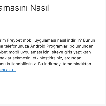
amasını Nasıl
irim Freybet mobil uygulaması nasıl indirilir? Bunun
gramı telefonunuza Android Programları bölümünden
et mobil uygulaması için, siteye giriş yaptıktan
lar sekmesini etkinleştirirsiniz, ardından
u kullanabilirsiniz. Bu indirmeyi tamamladıktan
ını oku…