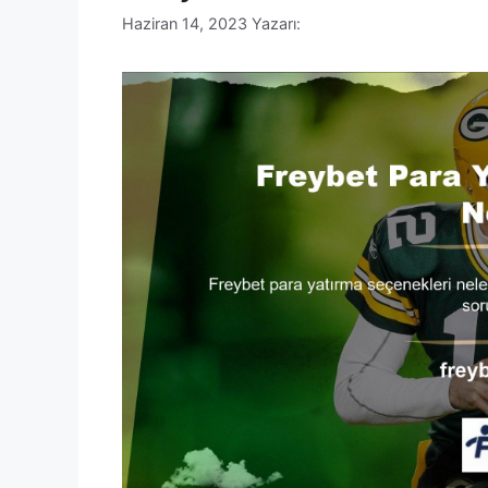
Haziran 14, 2023
Yazarı: