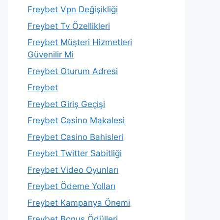
Freybet Vpn Değişikliği
Freybet Tv Özellikleri
Freybet Müşteri Hizmetleri
Güvenilir Mi
Freybet Oturum Adresi
Freybet
Freybet Giriş Geçişi
Freybet Casino Makalesi
Freybet Casino Bahisleri
Freybet Twitter Sabitliği
Freybet Video Oyunları
Freybet Ödeme Yolları
Freybet Kampanya Önemi
Freybet Bonus Ödülleri