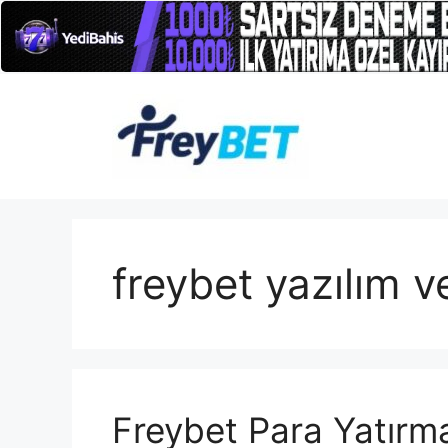
İçeriğe
atla
freybet yazılım v
Freybet Para Yatırma