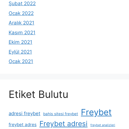
Şubat 2022
Ocak 2022
Aralık 2021
Kasım 2021
Ekim 2021
Eylül 2021
Ocak 2021
Etiket Bulutu
Freybet
adresi freybet
bahis sitesi freybet
Freybet adresi
freybet adres
freybet analizleri