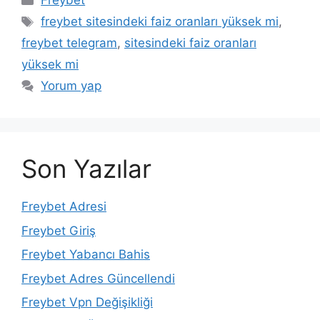
Freybet
Etiketler
freybet sitesindeki faiz oranları yüksek mi
,
freybet telegram
,
sitesindeki faiz oranları
yüksek mi
Yorum yap
Son Yazılar
Freybet Adresi
Freybet Giriş
Freybet Yabancı Bahis
Freybet Adres Güncellendi
Freybet Vpn Değişikliği