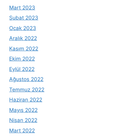
Mart 2023
Şubat 2023
Ocak 2023
Aralık 2022
Kasım 2022
Ekim 2022
Eylül 2022
Ağustos 2022
Temmuz 2022
Haziran 2022
Mayıs 2022
Nisan 2022
Mart 2022