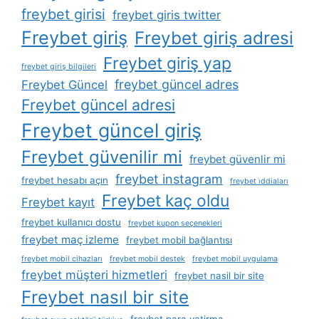
freybet girisi
freybet giris twitter
Freybet giriş
Freybet giriş adresi
Freybet giriş yap
freybet giriş bilgileri
freybet güncel adres
Freybet Güncel
Freybet güncel adresi
Freybet güncel giriş
Freybet güvenilir mi
freybet güvenlir mi
freybet instagram
freybet hesabı açın
freybet i̇ddiaları
Freybet kaç oldu
Freybet kayıt
freybet kullanıcı dostu
freybet kupon seçenekleri
freybet maç izleme
freybet mobil bağlantısı
freybet mobil cihazları
freybet mobil destek
freybet mobil uygulama
freybet müşteri hizmetleri
freybet nasil bir site
Freybet nasıl bir site