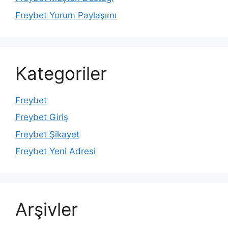
Freybet Yorum Paylaşımı
Kategoriler
Freybet
Freybet Giriş
Freybet Şikayet
Freybet Yeni Adresi
Arşivler