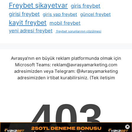
Freybet şikayetvar
giris freybet
girisi freybet
giris yap freybet
güncel freybet
kayit freybet
mobil freybet
yeni adresi freybet
freybet sorunlarının çözülmesi
Avrasya'nın en büyük reklam platformunda olmak için
Microsoft Teams:
reklam@avrasyamarketing.com
adresimizden veya Telegram: @Avrasyamarketing
adresimizden irtibat kurabilirsiniz. (Tek iletişim
adreslerimiz teams / telegram ve mail adresimizdir.
Harici hiçbir iletişim adresimiz bulunmamaktadır.
Lütfen itibar etmeyiniz.) Türkiye yasalarına göre 7258
sayılı kanun uyarınca yasa dışı bahis oynamanın
cezaları mevcuttur. Şu an bulunduğunuz site hiç bir
şekilde illegal bahis oyunları oynatmıyor ve oynamaya
aracı olmuyordur.
galabet
|
betmabet
|
maltcasino
|
×
vizyonbet
|
18bet
|
betkanyon
|
gambi
|
betsmove