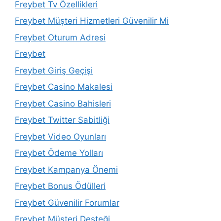
Freybet Tv Özellikleri
Freybet Müşteri Hizmetleri Güvenilir Mi
Freybet Oturum Adresi
Freybet
Freybet Giriş Geçişi
Freybet Casino Makalesi
Freybet Casino Bahisleri
Freybet Twitter Sabitliği
Freybet Video Oyunları
Freybet Ödeme Yolları
Freybet Kampanya Önemi
Freybet Bonus Ödülleri
Freybet Güvenilir Forumlar
Freybet Müşteri Desteği