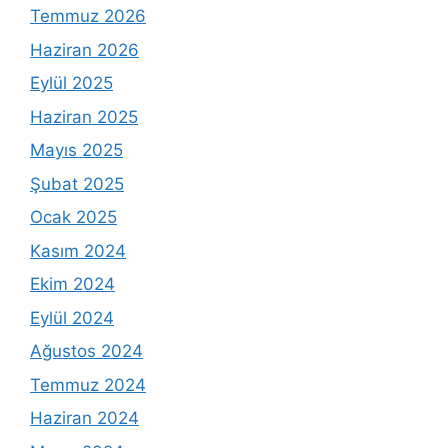
Temmuz 2026
Haziran 2026
Eylül 2025
Haziran 2025
Mayıs 2025
Şubat 2025
Ocak 2025
Kasım 2024
Ekim 2024
Eylül 2024
Ağustos 2024
Temmuz 2024
Haziran 2024