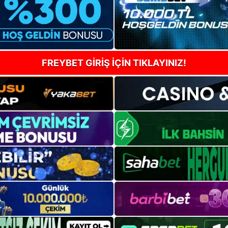
FREYBET GİRİŞ İÇİN TIKLAYINIZ!