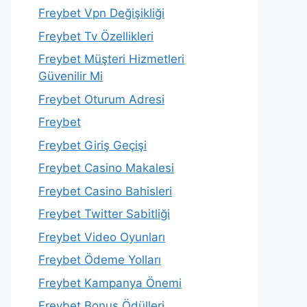
Freybet Vpn Değişikliği
Freybet Tv Özellikleri
Freybet Müşteri Hizmetleri
Güvenilir Mi
Freybet Oturum Adresi
Freybet
Freybet Giriş Geçişi
Freybet Casino Makalesi
Freybet Casino Bahisleri
Freybet Twitter Sabitliği
Freybet Video Oyunları
Freybet Ödeme Yolları
Freybet Kampanya Önemi
Freybet Bonus Ödülleri