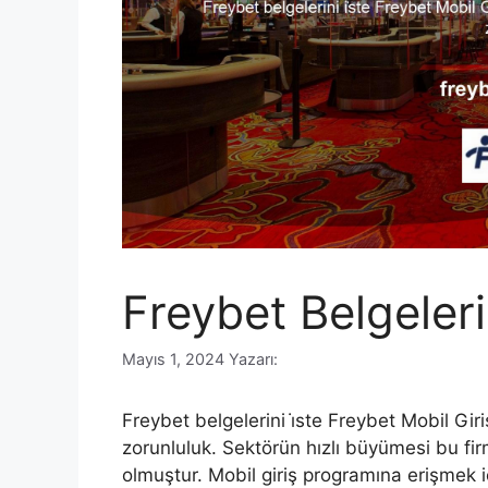
Freybet Belgeleri
Mayıs 1, 2024
Yazarı:
Freybet belgelerini i̇ste Freybet Mobil Giri
zorunluluk. Sektörün hızlı büyümesi bu f
olmuştur. Mobil giriş programına erişmek iç