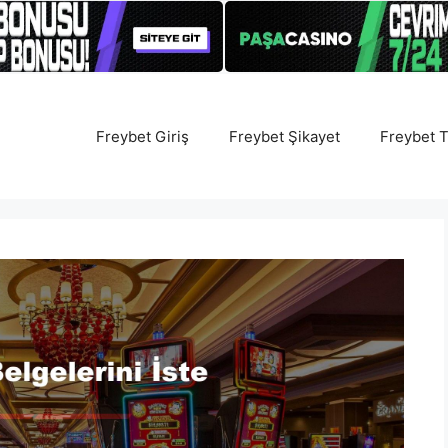
Freybet Giriş
Freybet Şikayet
Freybet T