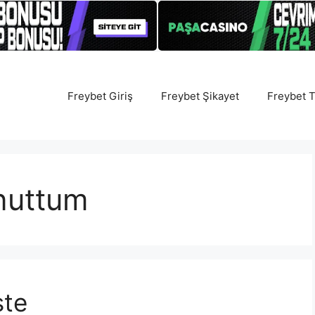
Freybet Giriş
Freybet Şikayet
Freybet T
unuttum
ste