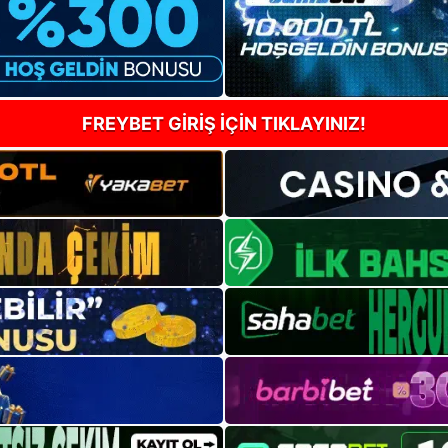
FREYBET GİRİŞ İÇİN TIKLAYINIZ!